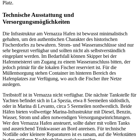
Platz.
Technische Ausstattung und
Versorgungsmöglichkeiten
Die Infrastruktur am Vernazza Hafen ist bewusst minimalistisch
gehalten, um den authentischen Charakter des historischen
Fischerdorfes zu bewahren. Strom- und Wasseranschlüsse sind nur
sehr begrenzt verfügbar und sollten nicht als selbstverständlich
eingeplant werden. Im Bedarfsfall können Skipper bei der
Hafenmeisterei um Zugang zu einem Wasseranschluss bitten, der
jedoch primär für die lokalen Fischer reserviert ist. Für die
Müllentsorgung stehen Container im hinteren Bereich des
Hafenplatzes zur Verfügung, wo auch die Fischer ihre Netze
auslegen.
Treibstoff ist in Vernazza nicht verfügbar. Die nächste Tankstelle für
Yachten befindet sich in La Spezia, etwa 8 Seemeilen südöstlich,
oder in Marina di Levanto, circa 5 Seemeilen nordwestlich. Beide
Häfen bieten vollwertige Marina-Infrastruktur mit Diesel, Benzin,
Wasser, Strom und allen notwendigen Versorgungseinrichtungen.
Wer den Vernazza Hafen ansteuert, sollte daher mit vollen Tanks
und ausreichend Trinkwasser an Bord anreisen. Für technische
Notfälle oder kleinere Reparaturen ist es ratsam, auf die Werkstätten
in den größeren Nachbarhäfen zurückzugreifen.