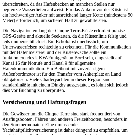
überschreiten, da das Hafenbecken an manchen Stellen nur
begrenzte Wassertiefen aufweist. Für das Ankern vor der Küste ist
ein hochwertiger Anker mit ausreichend langer Kette (mindestens 50
Meter) erforderlich, um sicheren Halt zu gewährleisten.
Die Navigation entlang der Cinque Terre-Küste erfordert präzise
GPS-Geräte und aktuelle Seekarten, da die Küstenlinie felsig und
teils unübersichtlich ist. Ein Echolot ist unerlässlich, um
Unterwasserfelsen rechtzeitig zu erkennen. Für die Kommunikation
mit der Hafenmeisterei und der Küstenwache sollte ein
funktionierendes UKW-Funkgerät an Bord sein, eingestellt auf
Kanal 16 für Notrufe und Kanal 9 für allgemeine
Hafenkommunikation. Ein Beiboot mit zuverlässigem
Außenbordmotor ist für den Transfer vom Ankerplatz an Land
obligatorisch. Viele Charteryachten in dieser Region sind
standardmäßig mit einem Dinghy ausgestattet, es lohnt sich jedoch,
dies vor Buchung zu überprüfen.
Versicherung und Haftungsfragen
Die Gewässer um die Cinque Terre sind stark frequentiert von
Ausflugsbooten, Fähren und anderen Freizeitbooten, besonders in
den Sommermonaten. Eine umfassende
Yachthaftpflichtversicherung ist daher dringend zu empfehlen, um