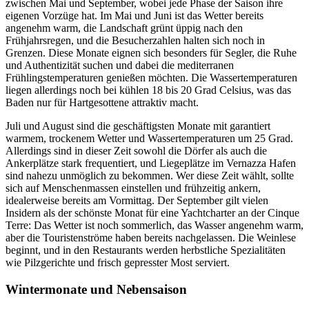
zwischen Mai und September, wobei jede Phase der Saison ihre
eigenen Vorzüge hat. Im Mai und Juni ist das Wetter bereits
angenehm warm, die Landschaft grünt üppig nach den
Frühjahrsregen, und die Besucherzahlen halten sich noch in
Grenzen. Diese Monate eignen sich besonders für Segler, die Ruhe
und Authentizität suchen und dabei die mediterranen
Frühlingstemperaturen genießen möchten. Die Wassertemperaturen
liegen allerdings noch bei kühlen 18 bis 20 Grad Celsius, was das
Baden nur für Hartgesottene attraktiv macht.
Juli und August sind die geschäftigsten Monate mit garantiert
warmem, trockenem Wetter und Wassertemperaturen um 25 Grad.
Allerdings sind in dieser Zeit sowohl die Dörfer als auch die
Ankerplätze stark frequentiert, und Liegeplätze im Vernazza Hafen
sind nahezu unmöglich zu bekommen. Wer diese Zeit wählt, sollte
sich auf Menschenmassen einstellen und frühzeitig ankern,
idealerweise bereits am Vormittag. Der September gilt vielen
Insidern als der schönste Monat für eine Yachtcharter an der Cinque
Terre: Das Wetter ist noch sommerlich, das Wasser angenehm warm,
aber die Touristenströme haben bereits nachgelassen. Die Weinlese
beginnt, und in den Restaurants werden herbstliche Spezialitäten
wie Pilzgerichte und frisch gepresster Most serviert.
Wintermonate und Nebensaison