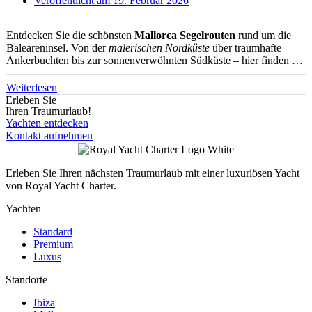
Veröffentlicht am
19. Februar 2026
Entdecken Sie die schönsten
Mallorca Segelrouten
rund um die
Baleareninsel. Von der
malerischen Nordküste
über traumhafte
Ankerbuchten bis zur sonnenverwöhnten Südküste – hier finden Sie
detaillierte Informationen zu
Törnplanung
, idealen Segelrevieren,
Häfen und versteckten Buchten für unvergessliche Segelerlebnisse
Weiterlesen
im Mittelmeer.
Erleben Sie
Ihren Traumurlaub!
Yachten entdecken
Kontakt aufnehmen
Erleben Sie Ihren nächsten Traumurlaub mit einer luxuriösen Yacht
von Royal Yacht Charter.
Yachten
Standard
Premium
Luxus
Standorte
Ibiza