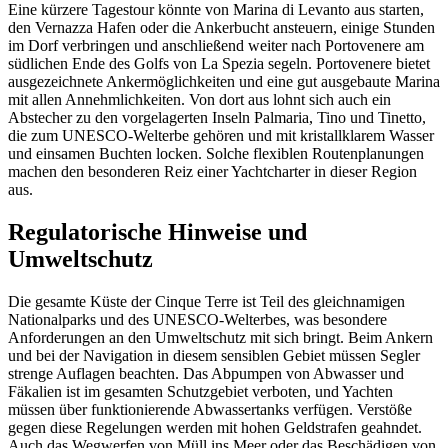
Eine kürzere Tagestour könnte von Marina di Levanto aus starten,
den Vernazza Hafen oder die Ankerbucht ansteuern, einige Stunden
im Dorf verbringen und anschließend weiter nach Portovenere am
südlichen Ende des Golfs von La Spezia segeln. Portovenere bietet
ausgezeichnete Ankermöglichkeiten und eine gut ausgebaute Marina
mit allen Annehmlichkeiten. Von dort aus lohnt sich auch ein
Abstecher zu den vorgelagerten Inseln Palmaria, Tino und Tinetto,
die zum UNESCO-Welterbe gehören und mit kristallklarem Wasser
und einsamen Buchten locken. Solche flexiblen Routenplanungen
machen den besonderen Reiz einer Yachtcharter in dieser Region
aus.
Regulatorische Hinweise und
Umweltschutz
Die gesamte Küste der Cinque Terre ist Teil des gleichnamigen
Nationalparks und des UNESCO-Welterbes, was besondere
Anforderungen an den Umweltschutz mit sich bringt. Beim Ankern
und bei der Navigation in diesem sensiblen Gebiet müssen Segler
strenge Auflagen beachten. Das Abpumpen von Abwasser und
Fäkalien ist im gesamten Schutzgebiet verboten, und Yachten
müssen über funktionierende Abwassertanks verfügen. Verstöße
gegen diese Regelungen werden mit hohen Geldstrafen geahndet.
Auch das Wegwerfen von Müll ins Meer oder das Beschädigen von