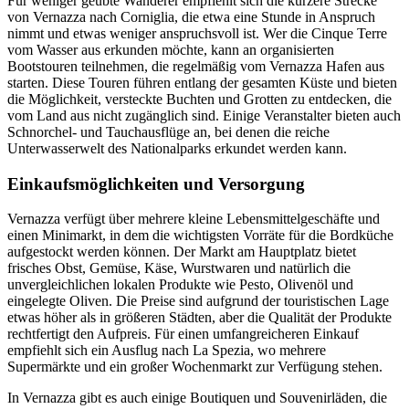
Für weniger geübte Wanderer empfiehlt sich die kürzere Strecke
von Vernazza nach Corniglia, die etwa eine Stunde in Anspruch
nimmt und etwas weniger anspruchsvoll ist. Wer die Cinque Terre
vom Wasser aus erkunden möchte, kann an organisierten
Bootstouren teilnehmen, die regelmäßig vom Vernazza Hafen aus
starten. Diese Touren führen entlang der gesamten Küste und bieten
die Möglichkeit, versteckte Buchten und Grotten zu entdecken, die
vom Land aus nicht zugänglich sind. Einige Veranstalter bieten auch
Schnorchel- und Tauchausflüge an, bei denen die reiche
Unterwasserwelt des Nationalparks erkundet werden kann.
Einkaufsmöglichkeiten und Versorgung
Vernazza verfügt über mehrere kleine Lebensmittelgeschäfte und
einen Minimarkt, in dem die wichtigsten Vorräte für die Bordküche
aufgestockt werden können. Der Markt am Hauptplatz bietet
frisches Obst, Gemüse, Käse, Wurstwaren und natürlich die
unvergleichlichen lokalen Produkte wie Pesto, Olivenöl und
eingelegte Oliven. Die Preise sind aufgrund der touristischen Lage
etwas höher als in größeren Städten, aber die Qualität der Produkte
rechtfertigt den Aufpreis. Für einen umfangreicheren Einkauf
empfiehlt sich ein Ausflug nach La Spezia, wo mehrere
Supermärkte und ein großer Wochenmarkt zur Verfügung stehen.
In Vernazza gibt es auch einige Boutiquen und Souvenirläden, die