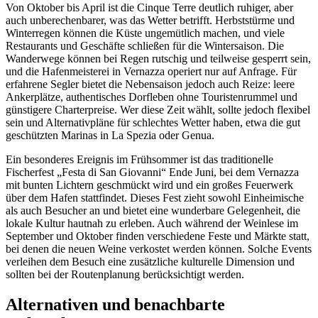
Von Oktober bis April ist die Cinque Terre deutlich ruhiger, aber
auch unberechenbarer, was das Wetter betrifft. Herbststürme und
Winterregen können die Küste ungemütlich machen, und viele
Restaurants und Geschäfte schließen für die Wintersaison. Die
Wanderwege können bei Regen rutschig und teilweise gesperrt sein,
und die Hafenmeisterei in Vernazza operiert nur auf Anfrage. Für
erfahrene Segler bietet die Nebensaison jedoch auch Reize: leere
Ankerplätze, authentisches Dorfleben ohne Touristenrummel und
günstigere Charterpreise. Wer diese Zeit wählt, sollte jedoch flexibel
sein und Alternativpläne für schlechtes Wetter haben, etwa die gut
geschützten Marinas in La Spezia oder Genua.
Ein besonderes Ereignis im Frühsommer ist das traditionelle
Fischerfest „Festa di San Giovanni“ Ende Juni, bei dem Vernazza
mit bunten Lichtern geschmückt wird und ein großes Feuerwerk
über dem Hafen stattfindet. Dieses Fest zieht sowohl Einheimische
als auch Besucher an und bietet eine wunderbare Gelegenheit, die
lokale Kultur hautnah zu erleben. Auch während der Weinlese im
September und Oktober finden verschiedene Feste und Märkte statt,
bei denen die neuen Weine verkostet werden können. Solche Events
verleihen dem Besuch eine zusätzliche kulturelle Dimension und
sollten bei der Routenplanung berücksichtigt werden.
Alternativen und benachbarte