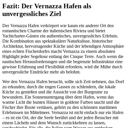
Fazit: Der Vernazza Hafen als
unvergessliches Ziel
Der Vernazza Hafen verkörpert wie kaum ein anderer Ort den
romantischen Charme der italienischen Riviera und bietet
Yachtcharter-Gästen ein authentisches, unvergessliches Erlebnis.
Die Kombination aus spektakulärer Naturkulisse, historischer
Architektur, hervorragender Küche und der lebendigen Atmosphäre
eines echten Fischerdorfes macht Vernazza zu einem absoluten
Highlight jeder Segeltour entlang der Cinque Terre. Auch wenn die
nautischen Herausforderungen und die begrenzte Infrastruktur eine
gewisse Erfahrung und Flexibilität erfordern, wird die Mühe durch
unvergessliche Eindrücke mehr als belohnt.
Wer den Vernazza Hafen besucht, sollte sich Zeit nehmen, das Dorf
zu erkunden, durch die engen Gassen zu schlendern, die lokale
Küche zu genießen und die Aussicht von der Burgruine zu
bewundern. Ein Sonnenuntergang über dem Hafen, wenn das
warme Licht die bunten Häuser in goldene Farben taucht und die
Fischer ihre Boote vertäuen, gehört zu den schönsten maritimen
Erlebnissen im Mittelmeer. Vernazza ist nicht einfach nur ein Hafen
– es ist ein Ort, der die Seele berührt und der jeden Besucher mit
einem Lächeln und dem Wunsch zurückkehren zu lassen,
verabschiedet. Für alle, die Italien vom Wasser aus entdecken