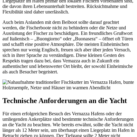
Liegeplätze im Hafen primär den lokalen Fischern vorbehalten sind,
die davon ihren Lebensunterhalt bestreiten. Rücksichtnahme und
Flexibilität sind daher unerlässlich.
Auch beim Anlanden mit dem Beiboot sollte darauf geachtet
werden, die Fischerboote nicht zu behindern oder die Netze und
Ausrüstung der Fischer zu beschädigen. Ein freundliches Grußwort
auf Italienisch – „Buongiorno“ oder „Buonasera“ – öffnet oft Türen
und schafft eine positive Atmosphäre. Die meisten Einheimischen
sprechen nur wenig Englisch, freuen sich aber über jeden Versuch,
sich in ihrer Sprache zu verständigen. Diese kleinen Gesten des
Respekts tragen dazu bei, dass Vernazza auch in Zukunft ein
authentischer und lebenswerter Ort bleibt, der sowohl Einheimische
als auch Besucher begeistert.
Technische Anforderungen an die Yacht
Für einen erfolgreichen Besuch des Vernazza Hafens oder der
umliegenden Ankerplätze sind bestimmte technische Anforderungen
an die Yacht zu beachten. Wie bereits erwähnt, sollte die Yacht nicht
länger als 12 Meter sein, um überhaupt einen Liegeplatz im Hafen in
Betracht ziehen zu können. Der Tiefgang sollte 2 Meter nicht