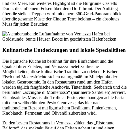
und das Meer. Ein weiteres Highlight ist die Burgruine Castello
Doria, die auf einem Felsen über dem Dorf thront. Der Aufstieg
über die steilen Treppen wird mit einem 360-Grad-Panoramablick
über die gesamte Küste der Cinque Terre belohnt – ein absolutes
Muss für jeden Besucher.
Kulinarische Entdeckungen und lokale Spezialitäten
Die ligurische Küche ist berühmt für ihre Einfachheit und die
Qualität ihrer Zutaten, und Vernazza bietet zahlreiche
Möglichkeiten, diese kulinarische Tradition zu erleben. Frischer
Fisch und Meeresfrüchte stehen naturgemäß im Mittelpunkt der
lokalen Gastronomie. In den Restaurants rund um den Hafen
werden täglich fangfrische Anchovis, Tintenfisch, Seebarsch und die
berühmten „acciughe di Monterosso“ (marinierte Sardellen) serviert.
Ein absolutes Muss ist die Trofie al Pesto, eine handgemachte Pasta
mit dem weltberühmten Pesto Genovese, das hier nach
traditionellem Rezept mit ligurischem Basilikum, Pinienkernen,
Knoblauch, Parmesan und Olivenöl zubereitet wird.
Zu den besten Restaurants in Vernazza zählen das „Ristorante
Belforte“, das spektakulär auf den Felsen gebaut ist und einen