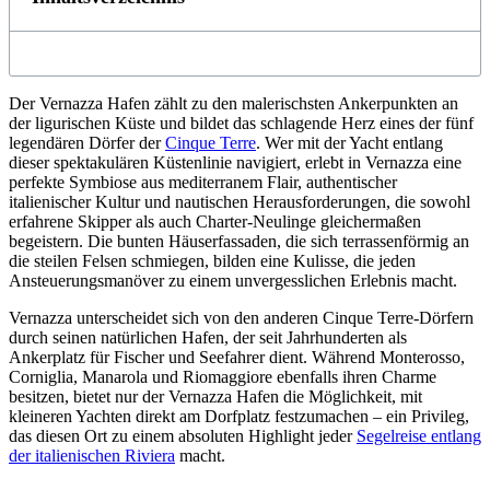
Der Vernazza Hafen zählt zu den malerischsten Ankerpunkten an
der ligurischen Küste und bildet das schlagende Herz eines der fünf
legendären Dörfer der
Cinque Terre
. Wer mit der Yacht entlang
dieser spektakulären Küstenlinie navigiert, erlebt in Vernazza eine
perfekte Symbiose aus mediterranem Flair, authentischer
italienischer Kultur und nautischen Herausforderungen, die sowohl
erfahrene Skipper als auch Charter-Neulinge gleichermaßen
begeistern. Die bunten Häuserfassaden, die sich terrassenförmig an
die steilen Felsen schmiegen, bilden eine Kulisse, die jeden
Ansteuerungsmanöver zu einem unvergesslichen Erlebnis macht.
Vernazza unterscheidet sich von den anderen Cinque Terre-Dörfern
durch seinen natürlichen Hafen, der seit Jahrhunderten als
Ankerplatz für Fischer und Seefahrer dient. Während Monterosso,
Corniglia, Manarola und Riomaggiore ebenfalls ihren Charme
besitzen, bietet nur der Vernazza Hafen die Möglichkeit, mit
kleineren Yachten direkt am Dorfplatz festzumachen – ein Privileg,
das diesen Ort zu einem absoluten Highlight jeder
Segelreise entlang
der italienischen Riviera
macht.