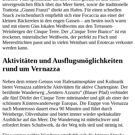
unvergesslichen Blick über das Meer bietet, sowie die traditionelle
Trattoria „Gianni Franzi“ direkt am Hafen. Für einen schnellen
Snack zwischendurch empfiehlt sich eine Focaccia aus einer der
kleinen Bäckereien in den engen Gassen – am besten noch warm
und mit einem Glas lokalen Weißweins aus den Terrassen-
Weinbergen der Cinque Terre. Der „Cinque Terre Bianco“ ist ein
trockener, mineralischer Weißwein, der perfekt zu Fisch und
Meeresfrüchten passt und in vielen Weinbars und Enotecas verkostet
werden kann.
Aktivitäten und Ausflugsmöglichkeiten
rund um Vernazza
Neben dem reinen Genuss von Hafenatmosphäre und Kulinarik
bietet Vernazza zahlreiche Aktivitäten für aktive Chartergäste. Der
berühmte Wanderweg „Sentiero Azzurro“ (Blauer Pfad) verbindet
alle fünf Dörfer der Cinque Terre miteinander und gilt als einer der
schönsten Küstenwanderwege Europas. Die Etappe von Vernazza
nach Monterosso dauert etwa 90 Minuten und führt durch
Weinberge, Olivenhaine und bietet immer wieder spektakuläre
Ausblicke auf das Meer. Die Wanderung ist mittelschwer und
erfordert festes Schuhwerk, da der Weg teils steil und steinig ist.