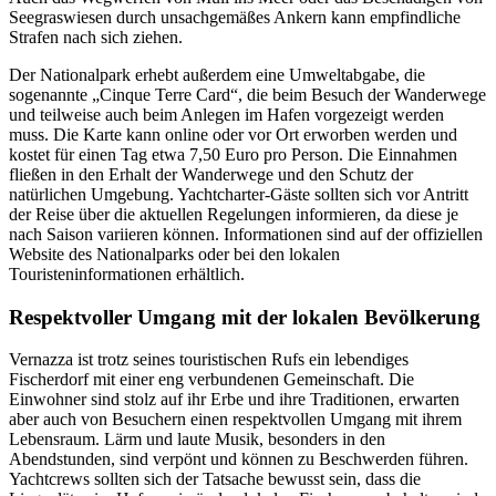
Seegraswiesen durch unsachgemäßes Ankern kann empfindliche
Strafen nach sich ziehen.
Der Nationalpark erhebt außerdem eine Umweltabgabe, die
sogenannte „Cinque Terre Card“, die beim Besuch der Wanderwege
und teilweise auch beim Anlegen im Hafen vorgezeigt werden
muss. Die Karte kann online oder vor Ort erworben werden und
kostet für einen Tag etwa 7,50 Euro pro Person. Die Einnahmen
fließen in den Erhalt der Wanderwege und den Schutz der
natürlichen Umgebung. Yachtcharter-Gäste sollten sich vor Antritt
der Reise über die aktuellen Regelungen informieren, da diese je
nach Saison variieren können. Informationen sind auf der offiziellen
Website des Nationalparks oder bei den lokalen
Touristeninformationen erhältlich.
Respektvoller Umgang mit der lokalen Bevölkerung
Vernazza ist trotz seines touristischen Rufs ein lebendiges
Fischerdorf mit einer eng verbundenen Gemeinschaft. Die
Einwohner sind stolz auf ihr Erbe und ihre Traditionen, erwarten
aber auch von Besuchern einen respektvollen Umgang mit ihrem
Lebensraum. Lärm und laute Musik, besonders in den
Abendstunden, sind verpönt und können zu Beschwerden führen.
Yachtcrews sollten sich der Tatsache bewusst sein, dass die