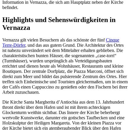
Information in Vernazza, die sich am Hauptplatz neben der Kirche
befindet.
Highlights und Sehenswürdigkeiten in
Vernazza
Vernazza gilt vielen Besuchern als das schönste der fünf
Cinque
Terre-Dörfer
, und das aus gutem Grund. Die Architektur des Ortes
ist nahezu unverändert seit dem Mittelalter erhalten geblieben. Die
charakteristischen bunten Häuser, die sogenannten „case-torri“
(Turmhäuser), wurden ursprünglich als Verteidigungsbauten
errichtet und dienen heute als Wohnhäuser, Restaurants und kleine
Boutiquen. Der zentrale Dorfplatz, die Piazza Marconi, öffnet sich
direkt zum Meer und bildet das pulsierende Zentrum des Ortes. Hier
treffen sich Einheimische und Touristen gleichermaßen, um in einem
der Cafés einen Cappuccino zu genießen oder den Fischern bei ihrer
Arbeit zuzuschauen.
Die Kirche Santa Margherita d’Antiochia aus dem 13. Jahrhundert
thront direkt über dem Hafen und ist mit ihrem achteckigen
Glockenturm weithin sichtbar. Das Innere der Kirche beherbergt
wertvolle Kunstwerke, darunter ein gotisches Taufbecken und eine
Holzskulptur der Heiligen Margareta. Von der kleinen Piazza vor
der Kirche bietet sich ein atemberaubender Blick über den Hafen