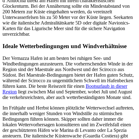
d’Antiochia direkt am Hafen mit ihrem charakteristischen
Glockenturm. Bei der Annäherung sollte ein Mindestabstand von
200 Metern zur Küste eingehalten werden, da vereinzelt
Unterwasserfelsen bis zu 50 Meter vor der Küste liegen. Seekarten
wie die italienische Admiralitätskarte 5D oder digitale Navionics-
Karten für das Ligurische Meer sind für die sichere Navigation
unverzichtbar.
Ideale Wetterbedingungen und Windverhältnisse
Der Vernazza Hafen ist am besten bei ruhigen See- und
Windbedingungen anzusteuern. Die vorherrschenden Winde in der
Region sind der Maestrale aus Nordwest und der Scirocco aus
Südost. Bei Maestrale-Bedingungen bietet der Hafen guten Schutz,
während der Scirocco zu ungemütlichem Schwell im Hafenbecken
führen kann. Die beste Reisezeit für einen
Bootsurlaub in dieser
Region
liegt zwischen Mai und September, wobei Juli und August
die verkehrsreichsten, aber auch wetterbeständigsten Monate sind.
Im Frühjahr und Herbst können plötzliche Wetterwechsel auftreten,
die innerhalb weniger Stunden von Windstille zu stürmischen
Bedingungen führen können. Skipper sollten daher immer die
lokalen Wettervorhersagen konsultieren und im Zweifelsfall einen
der geschützteren Häfen wie Marina di Levanto oder La Spezia
ansteuern. Die italienische Küstenwache (Guardia Costiera) gibt