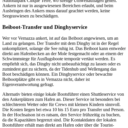
Nationalpark Cinque Terre, wo strenge Umweltauflagen gelten.
Ankern ist nur in ausgewiesenen Bereichen erlaubt, und beim
Ausbringen des Ankers muss darauf geachtet werden, keine
Seegraswiesen zu beschädigen.
Beiboot-Transfer und Dinghyservice
Wer vor Vernazza ankert, ist auf das Beiboot angewiesen, um an
Land zu gelangen. Der Transfer mit dem Dinghy ist in der Regel
unkompliziert, solange die See ruhig ist. Das Beiboot kann entweder
direkt am Hafenbecken an der Mole festgemacht oder an einem der
Schwimmstege für Ausflugsboote temporär vertäut werden. Es
empfiehlt sich, das Dinghy nicht unbeaufsichtigt zu lassen oder es
zumindest gut zu sichern, da der Tidenhub und Wellengang das
Boot beschädigen können. Ein Dinghyservice oder bewachte
Beibootplätze gibt es in Vernazza nicht, daher ist
Eigenverantwortung gefragt.
Alternativ bieten einige lokale Bootsführer einen Shuttleservice von
den Ankerplätzen zum Hafen an. Dieser Service ist besonders bei
schlechterem Wetter oder für Crews mit kleinen Kindern sinnvoll.
Die Kosten liegen bei etwa 10 bis 15 Euro pro Transfer und Person.
In der Hochsaison ist es ratsam, den Service frühzeitig zu buchen,
da die Kapazitäten begrenzt sind. Die Kontaktdaten der lokalen
Bootsführer erhält man direkt am Hafen oder über die Tourist-