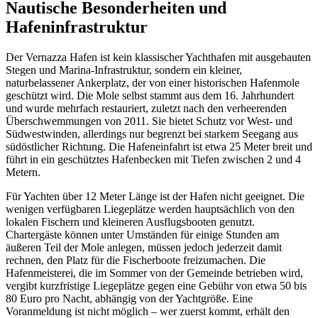
Nautische Besonderheiten und
Hafeninfrastruktur
Der Vernazza Hafen ist kein klassischer Yachthafen mit ausgebauten
Stegen und Marina-Infrastruktur, sondern ein kleiner,
naturbelassener Ankerplatz, der von einer historischen Hafenmole
geschützt wird. Die Mole selbst stammt aus dem 16. Jahrhundert
und wurde mehrfach restauriert, zuletzt nach den verheerenden
Überschwemmungen von 2011. Sie bietet Schutz vor West- und
Südwestwinden, allerdings nur begrenzt bei starkem Seegang aus
südöstlicher Richtung. Die Hafeneinfahrt ist etwa 25 Meter breit und
führt in ein geschütztes Hafenbecken mit Tiefen zwischen 2 und 4
Metern.
Für Yachten über 12 Meter Länge ist der Hafen nicht geeignet. Die
wenigen verfügbaren Liegeplätze werden hauptsächlich von den
lokalen Fischern und kleineren Ausflugsbooten genutzt.
Chartergäste können unter Umständen für einige Stunden am
äußeren Teil der Mole anlegen, müssen jedoch jederzeit damit
rechnen, den Platz für die Fischerboote freizumachen. Die
Hafenmeisterei, die im Sommer von der Gemeinde betrieben wird,
vergibt kurzfristige Liegeplätze gegen eine Gebühr von etwa 50 bis
80 Euro pro Nacht, abhängig von der Yachtgröße. Eine
Voranmeldung ist nicht möglich – wer zuerst kommt, erhält den