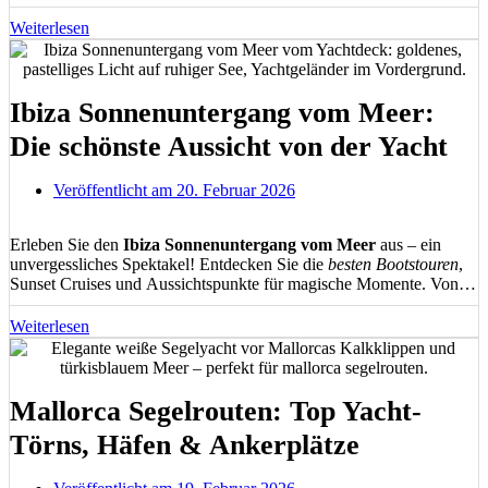
Schulen. Erleben Sie unvergessliche
Yachtcharter
, Sunset-Sailing
und Teamevents auf dem Mittelmeer. Ihr ultimativer Guide für
Weiterlesen
Segelabenteuer in Valencia
mit allen wichtigen Informationen,
Tipps und Angeboten.
Ibiza Sonnenuntergang vom Meer:
Die schönste Aussicht von der Yacht
Veröffentlicht am
20. Februar 2026
Erleben Sie den
Ibiza Sonnenuntergang vom Meer
aus – ein
unvergessliches Spektakel! Entdecken Sie die
besten Bootstouren
,
Sunset Cruises und Aussichtspunkte für magische Momente. Von
Café del Mar bis zu versteckten Buchten: Erfahren Sie alles über
perfekte Locations
, optimale Zeiten und
fotografische Tipps
für
Weiterlesen
den spektakulärsten Sonnenuntergang der Balearen.
Mallorca Segelrouten: Top Yacht-
Törns, Häfen & Ankerplätze