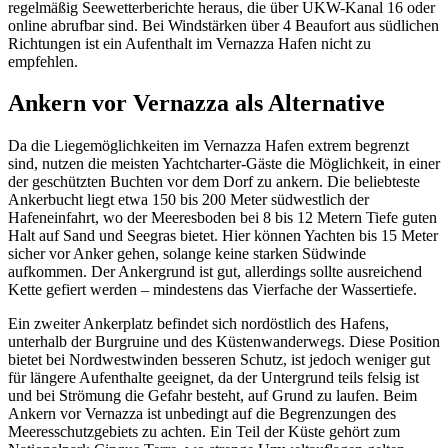
regelmäßig Seewetterberichte heraus, die über UKW-Kanal 16 oder
online abrufbar sind. Bei Windstärken über 4 Beaufort aus südlichen
Richtungen ist ein Aufenthalt im Vernazza Hafen nicht zu
empfehlen.
Ankern vor Vernazza als Alternative
Da die Liegemöglichkeiten im Vernazza Hafen extrem begrenzt
sind, nutzen die meisten Yachtcharter-Gäste die Möglichkeit, in einer
der geschützten Buchten vor dem Dorf zu ankern. Die beliebteste
Ankerbucht liegt etwa 150 bis 200 Meter südwestlich der
Hafeneinfahrt, wo der Meeresboden bei 8 bis 12 Metern Tiefe guten
Halt auf Sand und Seegras bietet. Hier können Yachten bis 15 Meter
sicher vor Anker gehen, solange keine starken Südwinde
aufkommen. Der Ankergrund ist gut, allerdings sollte ausreichend
Kette gefiert werden – mindestens das Vierfache der Wassertiefe.
Ein zweiter Ankerplatz befindet sich nordöstlich des Hafens,
unterhalb der Burgruine und des Küstenwanderwegs. Diese Position
bietet bei Nordwestwinden besseren Schutz, ist jedoch weniger gut
für längere Aufenthalte geeignet, da der Untergrund teils felsig ist
und bei Strömung die Gefahr besteht, auf Grund zu laufen. Beim
Ankern vor Vernazza ist unbedingt auf die Begrenzungen des
Meeresschutzgebiets zu achten. Ein Teil der Küste gehört zum