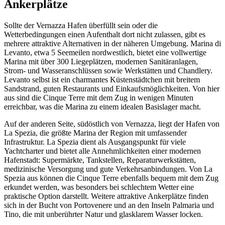
Ankerplätze
Sollte der Vernazza Hafen überfüllt sein oder die
Wetterbedingungen einen Aufenthalt dort nicht zulassen, gibt es
mehrere attraktive Alternativen in der näheren Umgebung. Marina di
Levanto, etwa 5 Seemeilen nordwestlich, bietet eine vollwertige
Marina mit über 300 Liegeplätzen, modernen Sanitäranlagen,
Strom- und Wasseranschlüssen sowie Werkstätten und Chandlery.
Levanto selbst ist ein charmantes Küstenstädtchen mit breitem
Sandstrand, guten Restaurants und Einkaufsmöglichkeiten. Von hier
aus sind die Cinque Terre mit dem Zug in wenigen Minuten
erreichbar, was die Marina zu einem idealen Basislager macht.
Auf der anderen Seite, südöstlich von Vernazza, liegt der Hafen von
La Spezia, die größte Marina der Region mit umfassender
Infrastruktur. La Spezia dient als Ausgangspunkt für viele
Yachtcharter und bietet alle Annehmlichkeiten einer modernen
Hafenstadt: Supermärkte, Tankstellen, Reparaturwerkstätten,
medizinische Versorgung und gute Verkehrsanbindungen. Von La
Spezia aus können die Cinque Terre ebenfalls bequem mit dem Zug
erkundet werden, was besonders bei schlechtem Wetter eine
praktische Option darstellt. Weitere attraktive Ankerplätze finden
sich in der Bucht von Portovenere und an den Inseln Palmaria und
Tino, die mit unberührter Natur und glasklarem Wasser locken.