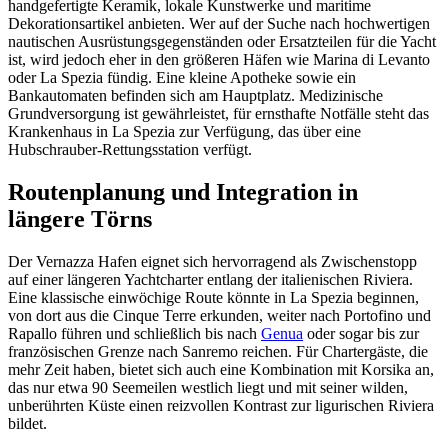
handgefertigte Keramik, lokale Kunstwerke und maritime
Dekorationsartikel anbieten. Wer auf der Suche nach hochwertigen
nautischen Ausrüstungsgegenständen oder Ersatzteilen für die Yacht
ist, wird jedoch eher in den größeren Häfen wie Marina di Levanto
oder La Spezia fündig. Eine kleine Apotheke sowie ein
Bankautomaten befinden sich am Hauptplatz. Medizinische
Grundversorgung ist gewährleistet, für ernsthafte Notfälle steht das
Krankenhaus in La Spezia zur Verfügung, das über eine
Hubschrauber-Rettungsstation verfügt.
Routenplanung und Integration in
längere Törns
Der Vernazza Hafen eignet sich hervorragend als Zwischenstopp
auf einer längeren Yachtcharter entlang der italienischen Riviera.
Eine klassische einwöchige Route könnte in La Spezia beginnen,
von dort aus die Cinque Terre erkunden, weiter nach Portofino und
Rapallo führen und schließlich bis nach
Genua
oder sogar bis zur
französischen Grenze nach Sanremo reichen. Für Chartergäste, die
mehr Zeit haben, bietet sich auch eine Kombination mit Korsika an,
das nur etwa 90 Seemeilen westlich liegt und mit seiner wilden,
unberührten Küste einen reizvollen Kontrast zur ligurischen Riviera
bildet.