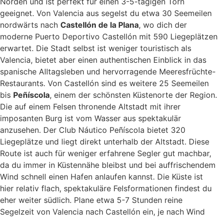
Norden und ist perfekt für einen 3-5-tägigen Törn
geeignet. Von Valencia aus segelst du etwa 30 Seemeilen
nordwärts nach
Castellón de la Plana
, wo dich der
moderne Puerto Deportivo Castellón mit 590 Liegeplätzen
erwartet. Die Stadt selbst ist weniger touristisch als
Valencia, bietet aber einen authentischen Einblick in das
spanische Alltagsleben und hervorragende Meeresfrüchte-
Restaurants. Von Castellón sind es weitere 25 Seemeilen
bis
Peñíscola
, einem der schönsten Küstenorte der Region.
Die auf einem Felsen thronende Altstadt mit ihrer
imposanten Burg ist vom Wasser aus spektakulär
anzusehen. Der Club Náutico Peñíscola bietet 320
Liegeplätze und liegt direkt unterhalb der Altstadt. Diese
Route ist auch für weniger erfahrene Segler gut machbar,
da du immer in Küstennähe bleibst und bei auffrischendem
Wind schnell einen Hafen anlaufen kannst. Die Küste ist
hier relativ flach, spektakuläre Felsformationen findest du
eher weiter südlich. Plane etwa 5-7 Stunden reine
Segelzeit von Valencia nach Castellón ein, je nach Wind