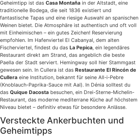
Geheimtipp ist das
Casa Montaña
in der Altstadt, eine
traditionelle Bodega, die seit 1836 existiert und
fantastische Tapas und eine riesige Auswahl an spanischen
Weinen bietet. Die Atmosphäre ist authentisch und oft voll
mit Einheimischen – ein gutes Zeichen! Reservierung
empfohlen. Im Hafenviertel El Cabanyal, dem alten
Fischerviertel, findest du das
La Pepica
, ein legendäres
Restaurant direkt am Strand, das angeblich die beste
Paella der Stadt serviert. Hemingway soll hier Stammgast
gewesen sein. In Cullera ist das
Restaurante El Rincón de
Cullera
eine Institution, bekannt für seine All-i-Pebre
(Knoblauch-Paprika-Sauce mit Aal). In Dénia solltest du
das
Quique Dacosta
besuchen, ein Drei-Sterne-Michelin-
Restaurant, das moderne mediterrane Küche auf höchstem
Niveau bietet – definitiv etwas für besondere Anlässe.
Versteckte Ankerbuchten und
Geheimtipps