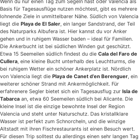
Wenn du nur einen Tag zum Segeln hast oder Valencia als
Basis für Tagesausflüge nutzen möchtest, gibt es mehrere
lohnende Ziele in unmittelbarer Nähe. Südlich von Valencia
liegt die
Playa de El Saler
, ein langer Sandstrand, der Teil
des Naturparks Albufera ist. Hier kannst du vor Anker
gehen und in ruhigem Wasser baden – ideal für Familien.
Die Ankerbucht ist bei südlichen Winden gut geschützt.
Etwa 15 Seemeilen südlich findest du die
Cala del Faro de
Cullera
, eine kleine Bucht unterhalb des Leuchtturms, die
bei ruhigem Wetter ein schöner Ankerplatz ist. Nördlich
von Valencia liegt die
Playa de Canet d’en Berenguer
, ein
weiterer schöner Strand mit Ankermöglichkeit. Für
erfahrenere Segler bietet sich ein Tagesausflug zur
Isla de
Tabarca
an, etwa 60 Seemeilen südlich bei Alicante. Die
kleine Insel ist die einzige bewohnte Insel der Region
Valencia und steht unter Naturschutz. Das kristallklare
Wasser ist perfekt zum Schnorcheln, und die winzige
Altstadt mit ihren Fischrestaurants ist einen Besuch wert.
Für diesen Trip solltest du allerdings einen sehr langen Tag