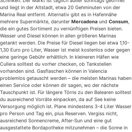
Schinken. Der Markt ist täglich außer sonntags geöffnet
und liegt in der Altstadt, etwa 20 Gehminuten von der
Marina Real entfernt. Alternativ gibt es in Hafennähe
mehrere Supermärkte, darunter
Mercadona
und
Consum
,
die ein gutes Sortiment zu vernünftigen Preisen bieten.
Wasser und Diesel können in allen größeren Marinas
getankt werden. Die Preise für Diesel liegen bei etwa 1,10-
1,30 Euro pro Liter, Wasser ist meist kostenlos oder gegen
eine geringe Gebühr erhältlich. In kleineren Häfen wie
Cullera solltest du vorher checken, ob Tankstellen
vorhanden sind. Gasflaschen können in Valencia
problemlos getauscht werden – die meisten Marinas haben
einen Service oder können dir sagen, wo der nächste
Tauschpunkt ist. Für längere Törns zu den Balearen solltest
du ausreichend Vorräte einpacken, da auf See keine
Versorgung möglich ist. Plane mindestens 3-4 Liter Wasser
pro Person und Tag ein, plus Reserven. Vergiss nicht,
ausreichend Sonnencreme, After-Sun und eine gut
ausgestattete Bordapotheke mitzunehmen – die Sonne in