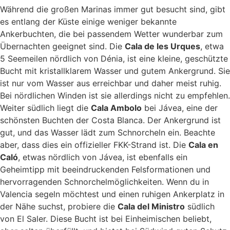
Während die großen Marinas immer gut besucht sind, gibt
es entlang der Küste einige weniger bekannte
Ankerbuchten, die bei passendem Wetter wunderbar zum
Übernachten geeignet sind. Die
Cala de les Urques
, etwa
5 Seemeilen nördlich von Dénia, ist eine kleine, geschützte
Bucht mit kristallklarem Wasser und gutem Ankergrund. Sie
ist nur vom Wasser aus erreichbar und daher meist ruhig.
Bei nördlichen Winden ist sie allerdings nicht zu empfehlen.
Weiter südlich liegt die
Cala Ambolo
bei Jávea, eine der
schönsten Buchten der Costa Blanca. Der Ankergrund ist
gut, und das Wasser lädt zum Schnorcheln ein. Beachte
aber, dass dies ein offizieller FKK-Strand ist. Die
Cala en
Caló
, etwas nördlich von Jávea, ist ebenfalls ein
Geheimtipp mit beeindruckenden Felsformationen und
hervorragenden Schnorchelmöglichkeiten. Wenn du in
Valencia segeln möchtest und einen ruhigen Ankerplatz in
der Nähe suchst, probiere die
Cala del Ministro
südlich
von El Saler. Diese Bucht ist bei Einheimischen beliebt,