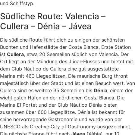
und Schiffstyp.
Südliche Route: Valencia –
Cullera – Dénia – Jávea
Die südliche Route führt dich zu einigen der schönsten
Buchten und Hafenstädte der Costa Blanca. Erste Station
ist
Cullera
, etwa 20 Seemeilen südlich von Valencia. Der
Ort liegt an der Mündung des Júcar-Flusses und bietet mit
dem Club Náutico de Cullera eine gut ausgestattete
Marina mit 463 Liegeplätzen. Die maurische Burg thront
majestätisch über der Stadt und ist einen Besuch wert. Von
Cullera sind es weitere 35 Seemeilen bis
Dénia
, einem der
wichtigsten Häfen an der nördlichen Costa Blanca. Die
Marina El Portet und der Club Náutico Dénia bieten
zusammen über 600 Liegeplätze. Dénia ist bekannt für
seine hervorragende Gastronomie und wurde von der
UNESCO als Creative City of Gastronomy ausgezeichnet.
Die nächste Etappe führt nach
Jávea
(Xàbia), nur 10