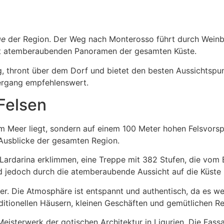
ge
der Region. Der Weg nach Monterosso führt durch Weinbe
mit atemberaubenden Panoramen der gesamten Küste.
ung, thront über dem Dorf und bietet den besten Aussichtsp
ergang empfehlenswert.
 Felsen
 am Meer liegt, sondern auf einem 100 Meter hohen Felsvors
 Ausblicke der gesamten Region.
ardarina erklimmen, eine Treppe mit 382 Stufen, die vom Ba
ird jedoch durch die atemberaubende Aussicht auf die Küste
rfer. Die Atmosphäre ist entspannt und authentisch, da es w
ditionellen Häusern, kleinen Geschäften und gemütlichen Res
 Meisterwerk der gotischen Architektur in Ligurien. Die Fa