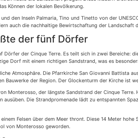
 das Können der lokalen Bevölkerung.
und den Inseln Palmaria, Tino und Tinetto von der UNESCO
dern auch die nachhaltige Bewirtschaftung der Landschaft 
ßte der fünf Dörfer
f Dörfer der Cinque Terre. Es teilt sich in zwei Bereiche: di
zige Dorf mit einem richtigen Sandstrand, was es besonder
rliche Atmosphäre. Die Pfarrkirche San Giovanni Battista au
n Bauwerke der Region. Der Glockenturm der Kirche ist wei
 von Monterosso, der längste Sandstrand der Cinque Terre
 ausüben. Die Strandpromenade lädt zu entspannten Spazi
auf einem Felsen über dem Meer thront. Diese 14 Meter hoh
mbol von Monterosso geworden.