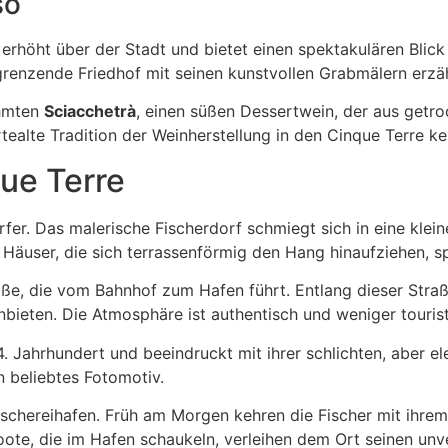
so
erhöht über der Stadt und bietet einen spektakulären Blick
enzende Friedhof mit seinen kunstvollen Grabmälern erzähl
ühmten
Sciacchetrà
, einen süßen Dessertwein, der aus getro
tealte Tradition der Weinherstellung in den Cinque Terre k
que Terre
rfer. Das malerische Fischerdorf schmiegt sich in eine kl
 Häuser, die sich terrassenförmig den Hang hinaufziehen, s
ße, die vom Bahnhof zum Hafen führt. Entlang dieser Straße
bieten. Die Atmosphäre ist authentisch und weniger touristi
 Jahrhundert und beeindruckt mit ihrer schlichten, aber el
n beliebtes Fotomotiv.
Fischereihafen. Früh am Morgen kehren die Fischer mit ihr
ote, die im Hafen schaukeln, verleihen dem Ort seinen un