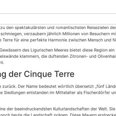
 zu den spektakulärsten und romantischsten Reisezielen des
ra schmiegen, verzaubern jährlich Millionen von Besuchern m
 Terre für eine perfekte Harmonie zwischen Mensch und Na
Gewässern des Ligurischen Meeres bietet diese Region ein un
e Felswände klammern, die duftenden Zitronen- und Olivenha
nt.
g der Cinque Terre
 zurück. Der Name bedeutet wörtlich übersetzt „fünf Lände
e Siedlungen entstanden im Mittelalter als Fischerdörfer u
ne der beeindruckendsten Kulturlandschaften der Welt. Sie 
 noch heute die Landschaft prägen. Diese
Mauern
erstrecke