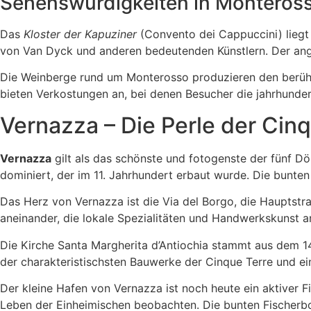
Sehenswürdigkeiten in Monteros
Das
Kloster der Kapuziner
(Convento dei Cappuccini) liegt 
von Van Dyck und anderen bedeutenden Künstlern. Der angr
Die Weinberge rund um Monterosso produzieren den ber
bieten Verkostungen an, bei denen Besucher die jahrhunder
Vernazza – Die Perle der Cin
Vernazza
gilt als das schönste und fotogenste der fünf Dö
dominiert, der im 11. Jahrhundert erbaut wurde. Die bunten
Das Herz von Vernazza ist die Via del Borgo, die Hauptstra
aneinander, die lokale Spezialitäten und Handwerkskunst an
Die Kirche Santa Margherita d’Antiochia stammt aus dem 14.
der charakteristischsten Bauwerke der Cinque Terre und ei
Der kleine Hafen von Vernazza ist noch heute ein aktiver 
Leben der Einheimischen beobachten. Die bunten Fischerbo