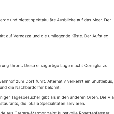
rge und bietet spektakuläre Ausblicke auf das Meer. Der
unkt auf Vernazza und die umliegende Küste. Der Aufstieg
prung thront. Diese einzigartige Lage macht Corniglia zu
hnhof zum Dorf führt. Alternativ verkehrt ein Shuttlebus,
 und die Nachbardörfer belohnt.
eniger Tagesbesucher gibt als in den anderen Orten. Die Via
taurants, die lokale Spezialitäten servieren.
ssade aus Carrara-Marmor zeigt kunstvolle Rosettenfenster