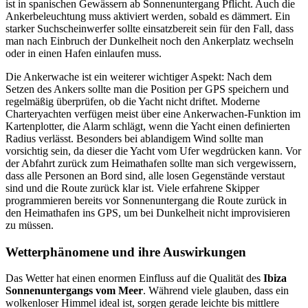
ist in spanischen Gewässern ab Sonnenuntergang Pflicht. Auch die
Ankerbeleuchtung muss aktiviert werden, sobald es dämmert. Ein
starker Suchscheinwerfer sollte einsatzbereit sein für den Fall, dass
man nach Einbruch der Dunkelheit noch den Ankerplatz wechseln
oder in einen Hafen einlaufen muss.
Die Ankerwache ist ein weiterer wichtiger Aspekt: Nach dem
Setzen des Ankers sollte man die Position per GPS speichern und
regelmäßig überprüfen, ob die Yacht nicht driftet. Moderne
Charteryachten verfügen meist über eine Ankerwachen-Funktion im
Kartenplotter, die Alarm schlägt, wenn die Yacht einen definierten
Radius verlässt. Besonders bei ablandigem Wind sollte man
vorsichtig sein, da dieser die Yacht vom Ufer wegdrücken kann. Vor
der Abfahrt zurück zum Heimathafen sollte man sich vergewissern,
dass alle Personen an Bord sind, alle losen Gegenstände verstaut
sind und die Route zurück klar ist. Viele erfahrene Skipper
programmieren bereits vor Sonnenuntergang die Route zurück in
den Heimathafen ins GPS, um bei Dunkelheit nicht improvisieren
zu müssen.
Wetterphänomene und ihre Auswirkungen
Das Wetter hat einen enormen Einfluss auf die Qualität des
Ibiza
Sonnenuntergangs vom Meer
. Während viele glauben, dass ein
wolkenloser Himmel ideal ist, sorgen gerade leichte bis mittlere