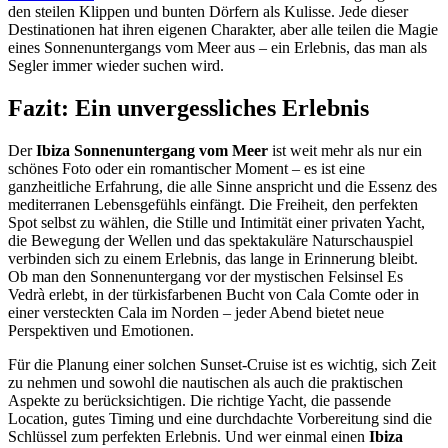
den steilen Klippen und bunten Dörfern als Kulisse. Jede dieser
Destinationen hat ihren eigenen Charakter, aber alle teilen die Magie
eines Sonnenuntergangs vom Meer aus – ein Erlebnis, das man als
Segler immer wieder suchen wird.
Fazit: Ein unvergessliches Erlebnis
Der
Ibiza Sonnenuntergang vom Meer
ist weit mehr als nur ein
schönes Foto oder ein romantischer Moment – es ist eine
ganzheitliche Erfahrung, die alle Sinne anspricht und die Essenz des
mediterranen Lebensgefühls einfängt. Die Freiheit, den perfekten
Spot selbst zu wählen, die Stille und Intimität einer privaten Yacht,
die Bewegung der Wellen und das spektakuläre Naturschauspiel
verbinden sich zu einem Erlebnis, das lange in Erinnerung bleibt.
Ob man den Sonnenuntergang vor der mystischen Felsinsel Es
Vedrà erlebt, in der türkisfarbenen Bucht von Cala Comte oder in
einer versteckten Cala im Norden – jeder Abend bietet neue
Perspektiven und Emotionen.
Für die Planung einer solchen Sunset-Cruise ist es wichtig, sich Zeit
zu nehmen und sowohl die nautischen als auch die praktischen
Aspekte zu berücksichtigen. Die richtige Yacht, die passende
Location, gutes Timing und eine durchdachte Vorbereitung sind die
Schlüssel zum perfekten Erlebnis. Und wer einmal einen
Ibiza