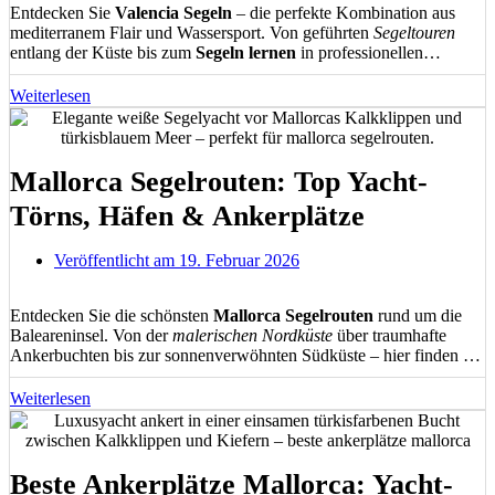
Entdecken Sie
Valencia Segeln
– die perfekte Kombination aus
mediterranem Flair und Wassersport. Von geführten
Segeltouren
entlang der Küste bis zum
Segeln lernen
in professionellen
Schulen. Erleben Sie unvergessliche
Yachtcharter
, Sunset-Sailing
und Teamevents auf dem Mittelmeer. Ihr ultimativer Guide für
Weiterlesen
Segelabenteuer in Valencia
mit allen wichtigen Informationen,
Tipps und Angeboten.
Mallorca Segelrouten: Top Yacht-
Törns, Häfen & Ankerplätze
Veröffentlicht am
19. Februar 2026
Entdecken Sie die schönsten
Mallorca Segelrouten
rund um die
Baleareninsel. Von der
malerischen Nordküste
über traumhafte
Ankerbuchten bis zur sonnenverwöhnten Südküste – hier finden Sie
detaillierte Informationen zu
Törnplanung
, idealen Segelrevieren,
Häfen und versteckten Buchten für unvergessliche Segelerlebnisse
Weiterlesen
im Mittelmeer.
Beste Ankerplätze Mallorca: Yacht-