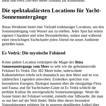
Ideal sind etwa 200-400 Meter Abstand zur Küstenlinie.
Die spektakulärsten Locations für Yacht-
Sonnenuntergänge
Ibizas Westküste bietet eine Vielzahl erstklassiger Locations, um den
Sonnenuntergang vom Wasser aus zu erleben. Jeder Spot hat seinen
eigenen Charakter und seine Besonderheiten, sodass man während
einer einwöchigen Yachtcharter jeden Abend ein neues Ambiente
genießen kann.
Es Vedrà: Die mystische Felsinsel
Keine andere Location verkörpert die Magie des
Ibiza
Sonnenuntergangs vom Meer
so sehr wie die geheimnisvolle
Felsinsel Es Vedrà. Der 382 Meter hohe, unbewohnte
Kalksteinfelsen erhebt sich dramatisch aus dem Meer und ist von
zahlreichen Legenden umwoben. Esoteriker sprechen von
besonderen Energien, Biologen staunen über die einzigartige Flora
und Fauna, und für Yachtcharter-Gäste ist Es Vedrà schlicht die
perfekte Kulisse für unvergessliche Sonnenuntergänge. Wenn die
Sonne hinter der Felsinsel versinkt, entsteht eine Silhouette, die man
so nur hier auf der Welt findet. Mehr über dieses besondere
Naturphänomen erfahren Sie in unserem detaillierten Artikel über