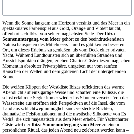
Wenn die Sonne langsam am Horizont versinkt und das Meer in ein
spektakuläres Farbenspiel aus Gold, Orange und Violett taucht,
offenbart sich Ibiza von seiner magischsten Seite. Der
Ibiza
Sonnenuntergang vom Meer
gehört zu den beeindruckendsten
Naturschauspielen des Mittelmeers – und es gibt keinen besseren
Ort, um dieses Erlebnis zu genießen, als vom Deck einer privaten
Yacht. Während Landtouristen sich an überfüllten Stränden und
Aussichtspunkten drängen, erleben Charter-Gäste diesen magischen
Moment in absoluter Privatsphäre, umgeben nur vom sanften
Rauschen der Wellen und dem goldenen Licht der untergehenden
Sonne.
Die weißen Klippen der Westküste Ibizas reflektieren das warme
Abendlicht auf einzigartige Weise und schaffen eine Kulisse, die
selbst erfahrene Segler immer wieder ins Staunen versetzt. Von der
Wasserseite aus eröffnen sich Perspektiven auf die Insel, die vom
Land aus schlichtweg unmöglich sind: versteckte Buchten,
dramatische Felsformationen und die mystische Silhouette von Es
Vedrà, die sich majestätisch aus dem Meer erhebt. Für Yachtcharter-
Gäste wird der
Ibiza Sonnenuntergang vom Meer
zu einem
persönlichen Ritual, das jeden Abend neu zelebriert werden kann –