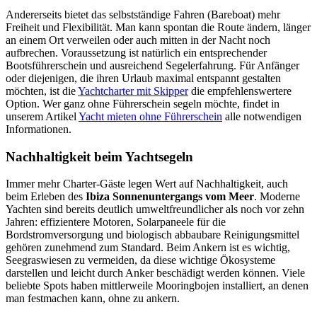
Andererseits bietet das selbstständige Fahren (Bareboat) mehr
Freiheit und Flexibilität. Man kann spontan die Route ändern, länger
an einem Ort verweilen oder auch mitten in der Nacht noch
aufbrechen. Voraussetzung ist natürlich ein entsprechender
Bootsführerschein und ausreichend Segelerfahrung. Für Anfänger
oder diejenigen, die ihren Urlaub maximal entspannt gestalten
möchten, ist die
Yachtcharter mit Skipper
die empfehlenswertere
Option. Wer ganz ohne Führerschein segeln möchte, findet in
unserem Artikel
Yacht mieten ohne Führerschein
alle notwendigen
Informationen.
Nachhaltigkeit beim Yachtsegeln
Immer mehr Charter-Gäste legen Wert auf Nachhaltigkeit, auch
beim Erleben des
Ibiza Sonnenuntergangs vom Meer
. Moderne
Yachten sind bereits deutlich umweltfreundlicher als noch vor zehn
Jahren: effizientere Motoren, Solarpaneele für die
Bordstromversorgung und biologisch abbaubare Reinigungsmittel
gehören zunehmend zum Standard. Beim Ankern ist es wichtig,
Seegraswiesen zu vermeiden, da diese wichtige Ökosysteme
darstellen und leicht durch Anker beschädigt werden können. Viele
beliebte Spots haben mittlerweile Mooringbojen installiert, an denen
man festmachen kann, ohne zu ankern.