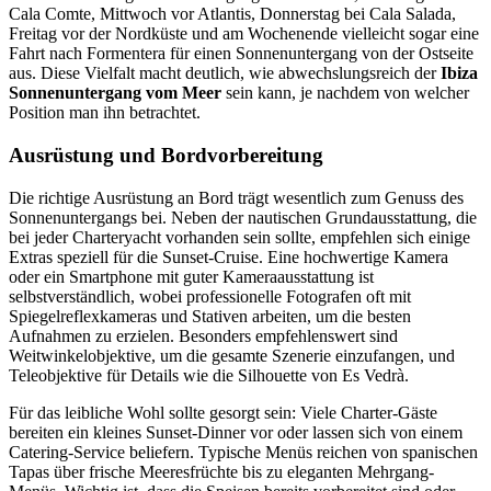
Cala Comte, Mittwoch vor Atlantis, Donnerstag bei Cala Salada,
Freitag vor der Nordküste und am Wochenende vielleicht sogar eine
Fahrt nach Formentera für einen Sonnenuntergang von der Ostseite
aus. Diese Vielfalt macht deutlich, wie abwechslungsreich der
Ibiza
Sonnenuntergang vom Meer
sein kann, je nachdem von welcher
Position man ihn betrachtet.
Ausrüstung und Bordvorbereitung
Die richtige Ausrüstung an Bord trägt wesentlich zum Genuss des
Sonnenuntergangs bei. Neben der nautischen Grundausstattung, die
bei jeder Charteryacht vorhanden sein sollte, empfehlen sich einige
Extras speziell für die Sunset-Cruise. Eine hochwertige Kamera
oder ein Smartphone mit guter Kameraausstattung ist
selbstverständlich, wobei professionelle Fotografen oft mit
Spiegelreflexkameras und Stativen arbeiten, um die besten
Aufnahmen zu erzielen. Besonders empfehlenswert sind
Weitwinkelobjektive, um die gesamte Szenerie einzufangen, und
Teleobjektive für Details wie die Silhouette von Es Vedrà.
Für das leibliche Wohl sollte gesorgt sein: Viele Charter-Gäste
bereiten ein kleines Sunset-Dinner vor oder lassen sich von einem
Catering-Service beliefern. Typische Menüs reichen von spanischen
Tapas über frische Meeresfrüchte bis zu eleganten Mehrgang-