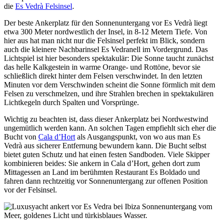
die
Es Vedrà Felsinsel
.
Der beste Ankerplatz für den Sonnenuntergang vor Es Vedrà liegt
etwa 300 Meter nordwestlich der Insel, in 8-12 Metern Tiefe. Von
hier aus hat man nicht nur die Felsinsel perfekt im Blick, sondern
auch die kleinere Nachbarinsel Es Vedranell im Vordergrund. Das
Lichtspiel ist hier besonders spektakulär: Die Sonne taucht zunächst
das helle Kalkgestein in warme Orange- und Rottöne, bevor sie
schließlich direkt hinter dem Felsen verschwindet. In den letzten
Minuten vor dem Verschwinden scheint die Sonne förmlich mit dem
Felsen zu verschmelzen, und ihre Strahlen brechen in spektakulären
Lichtkegeln durch Spalten und Vorsprünge.
Wichtig zu beachten ist, dass dieser Ankerplatz bei Nordwestwind
ungemütlich werden kann. An solchen Tagen empfiehlt sich eher die
Bucht von
Cala d’Hort
als Ausgangspunkt, von wo aus man Es
Vedrà aus sicherer Entfernung bewundern kann. Die Bucht selbst
bietet guten Schutz und hat einen festen Sandboden. Viele Skipper
kombinieren beides: Sie ankern in Cala d’Hort, gehen dort zum
Mittagessen an Land im berühmten Restaurant Es Boldado und
fahren dann rechtzeitig vor Sonnenuntergang zur offenen Position
vor der Felsinsel.