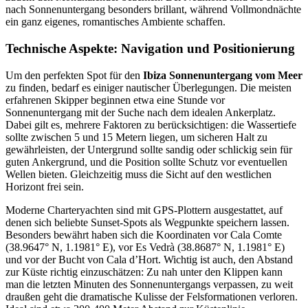
nach Sonnenuntergang besonders brillant, während Vollmondnächte
ein ganz eigenes, romantisches Ambiente schaffen.
Technische Aspekte: Navigation und Positionierung
Um den perfekten Spot für den
Ibiza Sonnenuntergang vom Meer
zu finden, bedarf es einiger nautischer Überlegungen. Die meisten
erfahrenen Skipper beginnen etwa eine Stunde vor
Sonnenuntergang mit der Suche nach dem idealen Ankerplatz.
Dabei gilt es, mehrere Faktoren zu berücksichtigen: die Wassertiefe
sollte zwischen 5 und 15 Metern liegen, um sicheren Halt zu
gewährleisten, der Untergrund sollte sandig oder schlickig sein für
guten Ankergrund, und die Position sollte Schutz vor eventuellen
Wellen bieten. Gleichzeitig muss die Sicht auf den westlichen
Horizont frei sein.
Moderne Charteryachten sind mit GPS-Plottern ausgestattet, auf
denen sich beliebte Sunset-Spots als Wegpunkte speichern lassen.
Besonders bewährt haben sich die Koordinaten vor Cala Comte
(38.9647° N, 1.1981° E), vor Es Vedrà (38.8687° N, 1.1981° E)
und vor der Bucht von Cala d’Hort. Wichtig ist auch, den Abstand
zur Küste richtig einzuschätzen: Zu nah unter den Klippen kann
man die letzten Minuten des Sonnenuntergangs verpassen, zu weit
draußen geht die dramatische Kulisse der Felsformationen verloren.