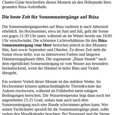
Charter-Gäste beschreiben diesen Moment als den Höhepunkt ihres
gesamten Ibiza-Aufenthalts.
Die beste Zeit für Sonnenuntergänge auf Ibiza
Die Sonnenuntergangszeiten auf Ibiza variieren je nach Jahreszeit
erheblich. Im Hochsommer, etwa im Juni und Juli, geht die Sonne
erst gegen 21:30 Uhr unter, während sie im Winter bereits um 18:00
Uhr verschwindet. Die schönsten Lichtverhältnisse für den
Ibiza
Sonnenuntergang vom Meer
herrschen jedoch in den Monaten
Mai, Juni sowie September und Oktober. Zu dieser Zeit steht die
Sonne etwas tiefer, was zu intensiveren Farben und längeren
Dämmerungsphasen führt. Die sogenannte „Blaue Stunde“ nach
dem eigentlichen Sonnenuntergang ist vom Wasser aus besonders
beeindruckend, wenn der Himmel in tiefes Blau und Violett
übergeht.
Ein weiterer Vorteil dieser Monate ist das stabilere Wetter. Im
Hochsommer können spätnachmittägliche Thermikwinde das
Ankern erschweren, während im Frühherbst meist ruhigere
Bedingungen herrschen. Die Wassertemperatur liegt dann noch bei
angenehmen 23-25 Grad, sodass man auch nach dem
Sonnenuntergang noch eine Runde schwimmen gehen kann. Wer
seinen Yachtcharter speziell für die Sonnenuntergänge plant, sollte
zudem den Mondkalender beachten: Bei Neumond sind die Sterne