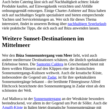
Auch beim Catering lässt sich auf Nachhaltigkeit achten: lokale
Produkte kaufen, auf Einwegplastik verzichten und Abfälle
ordnungsgemäß entsorgen. Einige Charter-Anbieter auf Ibiza haben
sich auf nachhaltiges Segeln spezialisiert und bieten entsprechende
Yachten und Serviceleistungen an. Wer sich für dieses Thema
interessiert, findet in unserem Beitrag über
nachhaltigen Segelurlaub
viele praktische Tipps, die sich auch auf Ibiza anwenden lassen.
Weitere Sunset-Destinationen im
Mittelmeer
Wer den
Ibiza Sonnenuntergang vom Meer
liebt, wird auch
andere mediterrane Destinationen schätzen, die ähnlich spektakuläre
Erlebnisse bieten. Die
Santorini Caldera
in Griechenland bietet mit
ihren weißen Häusern auf den Klippen eine der ikonischsten
Sonnenuntergangs-Kulissen weltweit. Auch die kroatische Küste,
insbesondere die Gegend um
Zadar
, ist für ihre spektakulären
Sonnenuntergänge bekannt – der berühmte Filmregisseur Alfred
Hitchcock bezeichnete den Sonnenuntergang in Zadar einst als den
schönsten der Welt.
Auf Mallorca ist der
Sonnenuntergang
an der Westküste besonders
beeindruckend, vor allem in der Gegend um Port de Sóller. Auch die
Amalfi-Küste
in Italien bietet dramatische Sonnenuntergänge mit