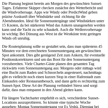
Die Planung beginnt bereits am Morgen des gewünschten Sunset-
Tages. Erfahrene Skipper checken zunächst den Wetterbericht und
die Windvorhersage. Apps wie Windy oder PredictWind geben
präzise Auskunft über Windstärke und -richtung für die
Abendstunden. Ideal für Sonnenuntergänge sind Windstärken unter
15 Knoten, da bei stärkerem Wind das Ankern unangenehm werden
kann und die Yacht zu sehr schaukelt. Auch die Wellenvorhersage
ist wichtig: Bei Dünung aus West ist die Westküste trotz geringen
Winds oft unruhig.
Die Routenplanung sollte so gestaltet sein, dass man spätestens 45
Minuten vor dem errechneten Sonnenuntergang am gewünschten
Spot ankommt. Dies gibt genügend Zeit zum Ankern, für eventuelle
Positionskorrekturen und um das Boot für den Sonnenuntergang
vorzubereiten. Viele Charter-Gäste planen den gesamten Tag
rückwärts vom Sonnenuntergang aus: Morgens oder mittags wird
eine Bucht zum Baden und Schnorcheln angesteuert, nachmittags
gibt es vielleicht noch einen kurzen Stop in einer Hafenstadt zum
Einkaufen oder Restaurantbesuch, und dann geht es rechtzeitig zum
Sunset-Spot. Diese Art der Planung verhindert Stress und sorgt
dafür, dass man entspannt in den Abend gleiten kann.
Für längere Yachtcharter empfiehlt es sich, verschiedene Sunset-
Locations auszuprobieren. So könnte eine typische Woche
aussehen: Montag Sonnenuntergang vor Es Vedrà, Dienstag bei