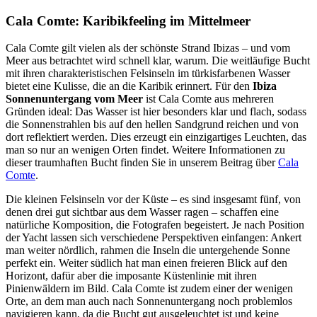
Cala Comte: Karibikfeeling im Mittelmeer
Cala Comte gilt vielen als der schönste Strand Ibizas – und vom
Meer aus betrachtet wird schnell klar, warum. Die weitläufige Bucht
mit ihren charakteristischen Felsinseln im türkisfarbenen Wasser
bietet eine Kulisse, die an die Karibik erinnert. Für den
Ibiza
Sonnenuntergang vom Meer
ist Cala Comte aus mehreren
Gründen ideal: Das Wasser ist hier besonders klar und flach, sodass
die Sonnenstrahlen bis auf den hellen Sandgrund reichen und von
dort reflektiert werden. Dies erzeugt ein einzigartiges Leuchten, das
man so nur an wenigen Orten findet. Weitere Informationen zu
dieser traumhaften Bucht finden Sie in unserem Beitrag über
Cala
Comte
.
Die kleinen Felsinseln vor der Küste – es sind insgesamt fünf, von
denen drei gut sichtbar aus dem Wasser ragen – schaffen eine
natürliche Komposition, die Fotografen begeistert. Je nach Position
der Yacht lassen sich verschiedene Perspektiven einfangen: Ankert
man weiter nördlich, rahmen die Inseln die untergehende Sonne
perfekt ein. Weiter südlich hat man einen freieren Blick auf den
Horizont, dafür aber die imposante Küstenlinie mit ihren
Pinienwäldern im Bild. Cala Comte ist zudem einer der wenigen
Orte, an dem man auch nach Sonnenuntergang noch problemlos
navigieren kann, da die Bucht gut ausgeleuchtet ist und keine