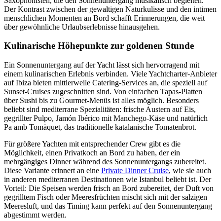
Saxophonisten, die den Sonnenuntergang musikalisch begleiten.
Der Kontrast zwischen der gewaltigen Naturkulisse und den intimen
menschlichen Momenten an Bord schafft Erinnerungen, die weit
über gewöhnliche Urlaubserlebnisse hinausgehen.
Kulinarische Höhepunkte zur goldenen Stunde
Ein Sonnenuntergang auf der Yacht lässt sich hervorragend mit
einem kulinarischen Erlebnis verbinden. Viele Yachtcharter-Anbieter
auf Ibiza bieten mittlerweile Catering-Services an, die speziell auf
Sunset-Cruises zugeschnitten sind. Von einfachen Tapas-Platten
über Sushi bis zu Gourmet-Menüs ist alles möglich. Besonders
beliebt sind mediterrane Spezialitäten: frische Austern auf Eis,
gegrillter Pulpo, Jamón Ibérico mit Manchego-Käse und natürlich
Pa amb Tomàquet, das traditionelle katalanische Tomatenbrot.
Für größere Yachten mit entsprechender Crew gibt es die
Möglichkeit, einen Privatkoch an Bord zu haben, der ein
mehrgängiges Dinner während des Sonnenuntergangs zubereitet.
Diese Variante erinnert an eine
Private Dinner Cruise
, wie sie auch
in anderen mediterranen Destinationen wie Istanbul beliebt ist. Der
Vorteil: Die Speisen werden frisch an Bord zubereitet, der Duft von
gegrilltem Fisch oder Meeresfrüchten mischt sich mit der salzigen
Meeresluft, und das Timing kann perfekt auf den Sonnenuntergang
abgestimmt werden.