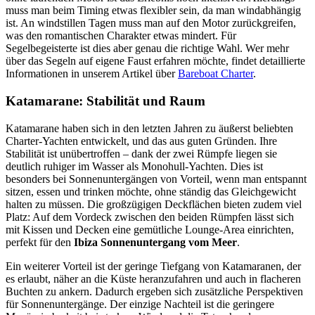
muss man beim Timing etwas flexibler sein, da man windabhängig
ist. An windstillen Tagen muss man auf den Motor zurückgreifen,
was den romantischen Charakter etwas mindert. Für
Segelbegeisterte ist dies aber genau die richtige Wahl. Wer mehr
über das Segeln auf eigene Faust erfahren möchte, findet detaillierte
Informationen in unserem Artikel über
Bareboat Charter
.
Katamarane: Stabilität und Raum
Katamarane haben sich in den letzten Jahren zu äußerst beliebten
Charter-Yachten entwickelt, und das aus guten Gründen. Ihre
Stabilität ist unübertroffen – dank der zwei Rümpfe liegen sie
deutlich ruhiger im Wasser als Monohull-Yachten. Dies ist
besonders bei Sonnenuntergängen von Vorteil, wenn man entspannt
sitzen, essen und trinken möchte, ohne ständig das Gleichgewicht
halten zu müssen. Die großzügigen Deckflächen bieten zudem viel
Platz: Auf dem Vordeck zwischen den beiden Rümpfen lässt sich
mit Kissen und Decken eine gemütliche Lounge-Area einrichten,
perfekt für den
Ibiza Sonnenuntergang vom Meer
.
Ein weiterer Vorteil ist der geringe Tiefgang von Katamaranen, der
es erlaubt, näher an die Küste heranzufahren und auch in flacheren
Buchten zu ankern. Dadurch ergeben sich zusätzliche Perspektiven
für Sonnenuntergänge. Der einzige Nachteil ist die geringere