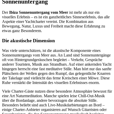
Sonnenuntergang
Der
Ibiza Sonnenuntergang vom Meer
ist mehr als nur ein
visuelles Erlebnis – es ist ein ganzheitliches Sinneserlebnis, das alle
Aspekte einer Yachtcharter vereint. Die Kombination aus
Bewegung, Natur, Luxus und Freiheit macht diese Erfahrung zu
etwas ganz Besonderem.
Die akustische Dimension
Was viele unterschätzen, ist die akustische Komponente eines
Sonnenuntergangs vom Meer aus. An Land sind Sonnenuntergänge
oft von Hintergrundgeräuschen begleitet – Verkehr, Gespräche
anderer Touristen, Musik aus Strandbars. Auf einer ankernden Yacht
hingegen herrscht eine fast meditative Stille. Man hört nur das sanfte
Plätschern der Wellen gegen den Rumpf, das gelegentliche Knarren
der Takelage und vielleicht das ferne Kreischen einer Möwe. Diese
Ruhe verstärkt die Intensität des visuellen Erlebnisses enorm.
Viele Charter-Gäste nutzen diese besondere Atmosphäre bewusst für
eine Art Naturmeditation. Manche spielen leise Chill-Out-Musik
über die Bordanlage, andere bevorzugen die absolute Stille.
Besonders beliebt sind auch Live-Musikdarbietungen an Bord –
einige Charter-Anbieter organisieren auf Wunsch Gitarristen oder