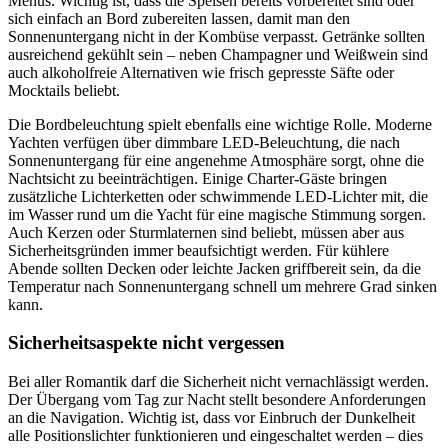
Menüs. Wichtig ist, dass die Speisen bereits vorbereitet sind oder
sich einfach an Bord zubereiten lassen, damit man den
Sonnenuntergang nicht in der Kombüse verpasst. Getränke sollten
ausreichend gekühlt sein – neben Champagner und Weißwein sind
auch alkoholfreie Alternativen wie frisch gepresste Säfte oder
Mocktails beliebt.
Die Bordbeleuchtung spielt ebenfalls eine wichtige Rolle. Moderne
Yachten verfügen über dimmbare LED-Beleuchtung, die nach
Sonnenuntergang für eine angenehme Atmosphäre sorgt, ohne die
Nachtsicht zu beeinträchtigen. Einige Charter-Gäste bringen
zusätzliche Lichterketten oder schwimmende LED-Lichter mit, die
im Wasser rund um die Yacht für eine magische Stimmung sorgen.
Auch Kerzen oder Sturmlaternen sind beliebt, müssen aber aus
Sicherheitsgründen immer beaufsichtigt werden. Für kühlere
Abende sollten Decken oder leichte Jacken griffbereit sein, da die
Temperatur nach Sonnenuntergang schnell um mehrere Grad sinken
kann.
Sicherheitsaspekte nicht vergessen
Bei aller Romantik darf die Sicherheit nicht vernachlässigt werden.
Der Übergang vom Tag zur Nacht stellt besondere Anforderungen
an die Navigation. Wichtig ist, dass vor Einbruch der Dunkelheit
alle Positionslichter funktionieren und eingeschaltet werden – dies