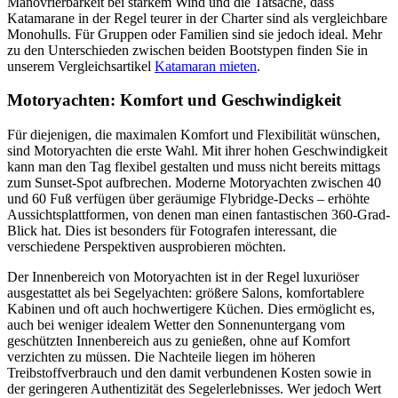
Manövrierbarkeit bei starkem Wind und die Tatsache, dass
Katamarane in der Regel teurer in der Charter sind als vergleichbare
Monohulls. Für Gruppen oder Familien sind sie jedoch ideal. Mehr
zu den Unterschieden zwischen beiden Bootstypen finden Sie in
unserem Vergleichsartikel
Katamaran mieten
.
Motoryachten: Komfort und Geschwindigkeit
Für diejenigen, die maximalen Komfort und Flexibilität wünschen,
sind Motoryachten die erste Wahl. Mit ihrer hohen Geschwindigkeit
kann man den Tag flexibel gestalten und muss nicht bereits mittags
zum Sunset-Spot aufbrechen. Moderne Motoryachten zwischen 40
und 60 Fuß verfügen über geräumige Flybridge-Decks – erhöhte
Aussichtsplattformen, von denen man einen fantastischen 360-Grad-
Blick hat. Dies ist besonders für Fotografen interessant, die
verschiedene Perspektiven ausprobieren möchten.
Der Innenbereich von Motoryachten ist in der Regel luxuriöser
ausgestattet als bei Segelyachten: größere Salons, komfortablere
Kabinen und oft auch hochwertigere Küchen. Dies ermöglicht es,
auch bei weniger idealem Wetter den Sonnenuntergang vom
geschützten Innenbereich aus zu genießen, ohne auf Komfort
verzichten zu müssen. Die Nachteile liegen im höheren
Treibstoffverbrauch und den damit verbundenen Kosten sowie in
der geringeren Authentizität des Segelerlebnisses. Wer jedoch Wert