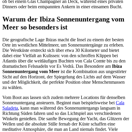
ob bei einem Glas Champagner an Deck, während eines privaten
Dinners oder beim entspannten Ankern in einer einsamen Bucht.
Warum der Ibiza Sonnenuntergang vom
Meer so besonders ist
Die geografische Lage Ibizas macht die Insel zu einem der besten
Orte im westlichen Mittelmeer, um Sonnenuntergänge zu erleben.
Die Westküste erstreckt sich über etwa 30 Kilometer und bietet
dabei eine Vielfalt an Kulissen: von den schroffen Klippen bei
Atlantis über die weitläufigen Buchten von Cala Comte bis zu den
dramatischen Felsnadeln vor Es Vedrà. Das Besondere am
Ibiza
Sonnenuntergang vom Meer
ist die Kombination aus ungestörter
Sicht auf den Horizont, der Spiegelung des Lichts auf dem Wasser
und der Möglichkeit, die perfekte Position ohne Menschenmassen
zu wählen.
Vom Boot aus lassen sich zudem mehrere Locations für denselben
Sonnenuntergang ansteuern. Beginnt man beispielsweise bei
Cala
Saladeta
, kann man während des Sonnenuntergangs langsam in
Richtung Süden fahren und so das Lichtspiel aus verschiedenen
Winkeln genießen. Die sanfte Bewegung der Yacht, das Glitzern der
Wellen und die absolute Stille fernab der Küste schaffen eine
meditative Atmosphäre, die man an Land niemals findet. Viele