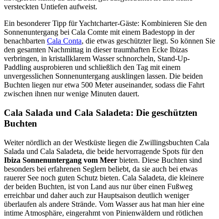
versteckten Untiefen aufweist.
Ein besonderer Tipp für Yachtcharter-Gäste: Kombinieren Sie den
Sonnenuntergang bei Cala Comte mit einem Badestopp in der
benachbarten
Cala Conta
, die etwas geschützter liegt. So können Sie
den gesamten Nachmittag in dieser traumhaften Ecke Ibizas
verbringen, in kristallklarem Wasser schnorcheln, Stand-Up-
Paddling ausprobieren und schließlich den Tag mit einem
unvergesslichen Sonnenuntergang ausklingen lassen. Die beiden
Buchten liegen nur etwa 500 Meter auseinander, sodass die Fahrt
zwischen ihnen nur wenige Minuten dauert.
Cala Salada und Cala Saladeta: Die geschützten
Buchten
Weiter nördlich an der Westküste liegen die Zwillingsbuchten Cala
Salada und Cala Saladeta, die beide hervorragende Spots für den
Ibiza Sonnenuntergang vom Meer
bieten. Diese Buchten sind
besonders bei erfahrenen Seglern beliebt, da sie auch bei etwas
rauerer See noch guten Schutz bieten. Cala Saladeta, die kleinere
der beiden Buchten, ist von Land aus nur über einen Fußweg
erreichbar und daher auch zur Hauptsaison deutlich weniger
überlaufen als andere Strände. Vom Wasser aus hat man hier eine
intime Atmosphäre, eingerahmt von Pinienwäldern und rötlichen