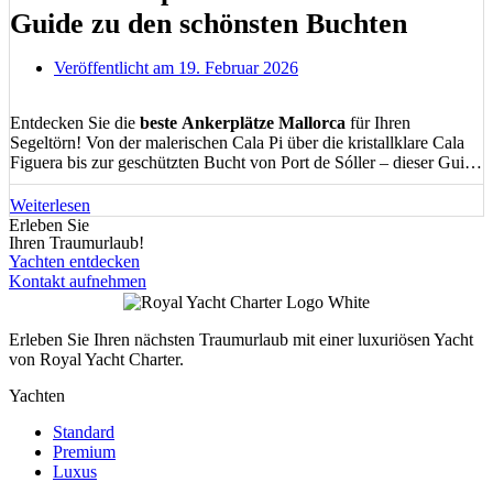
Guide zu den schönsten Buchten
Veröffentlicht am
19. Februar 2026
Entdecken Sie die
beste Ankerplätze Mallorca
für Ihren
Segeltörn! Von der malerischen Cala Pi über die kristallklare Cala
Figuera bis zur geschützten Bucht von Port de Sóller – dieser Guide
zeigt Ihnen die
schönsten und sichersten Ankerbuchten
der Insel.
Mit praktischen Tipps zu Tiefgang, Schutz und Infrastruktur finden
Weiterlesen
Sie garantiert Ihr perfektes Ankerparadies.
Erleben Sie
Ihren Traumurlaub!
Yachten entdecken
Kontakt aufnehmen
Erleben Sie Ihren nächsten Traumurlaub mit einer luxuriösen Yacht
von Royal Yacht Charter.
Yachten
Standard
Premium
Luxus