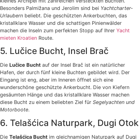
kleines Archipel mit zahlreichen versteckten Buchten.
Besonders Palmižana und Jerolim sind bei
Yachtcharter-
Urlaubern
beliebt. Die geschützten Ankerbuchten, das
kristallklare Wasser und die schattigen Pinienwälder
machen die Inseln zum perfekten Stopp auf Ihrer
Yacht
mieten Kroatien
Route.
5. Lučice Bucht, Insel Brač
Die
Lučice Bucht
auf der Insel Brač ist ein natürlicher
Hafen, der durch fünf kleine Buchten gebildet wird. Der
Eingang ist eng, aber im Inneren öffnet sich eine
wunderschöne geschützte Ankerbucht. Die von Kiefern
gesäumten Hänge und das kristallklare Wasser machen
diese Bucht zu einem beliebten Ziel für
Segelyachten und
Motorboote
.
6. Telašćica Naturpark, Dugi Otok
Die
Telašćica Bucht
im gleichnamigen Naturpark auf Dugi