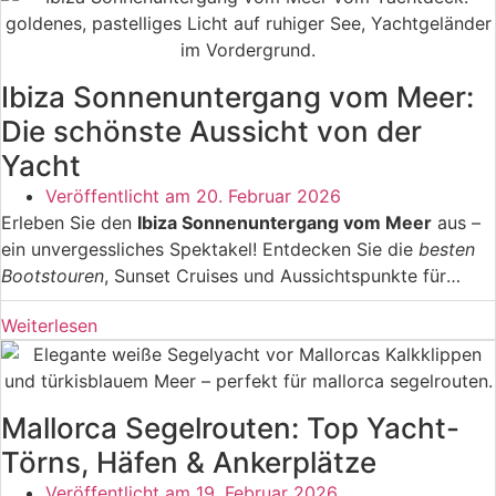
Segelabenteuer in Valencia
mit allen wichtigen
Informationen, Tipps und Angeboten.
Ibiza Sonnenuntergang vom Meer:
Die schönste Aussicht von der
Yacht
Veröffentlicht am
20. Februar 2026
Erleben Sie den
Ibiza Sonnenuntergang vom Meer
aus –
ein unvergessliches Spektakel! Entdecken Sie die
besten
Bootstouren
, Sunset Cruises und Aussichtspunkte für
magische Momente. Von Café del Mar bis zu versteckten
Weiterlesen
Buchten: Erfahren Sie alles über
perfekte Locations
,
optimale Zeiten und
fotografische Tipps
für den
spektakulärsten Sonnenuntergang der Balearen.
Mallorca Segelrouten: Top Yacht-
Törns, Häfen & Ankerplätze
Veröffentlicht am
19. Februar 2026