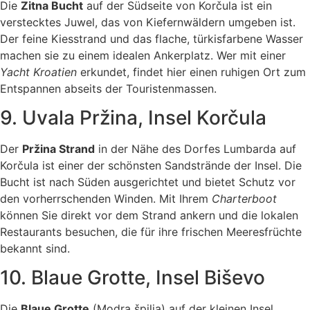
Die
Zitna Bucht
auf der Südseite von Korčula ist ein
verstecktes Juwel, das von Kiefernwäldern umgeben ist.
Der feine Kiesstrand und das flache, türkisfarbene Wasser
machen sie zu einem idealen Ankerplatz. Wer mit einer
Yacht Kroatien
erkundet, findet hier einen ruhigen Ort zum
Entspannen abseits der Touristenmassen.
9. Uvala Pržina, Insel Korčula
Der
Pržina Strand
in der Nähe des Dorfes Lumbarda auf
Korčula ist einer der schönsten Sandstrände der Insel. Die
Bucht ist nach Süden ausgerichtet und bietet Schutz vor
den vorherrschenden Winden. Mit Ihrem
Charterboot
können Sie direkt vor dem Strand ankern und die lokalen
Restaurants besuchen, die für ihre frischen Meeresfrüchte
bekannt sind.
10. Blaue Grotte, Insel Biševo
Die
Blaue Grotte
(Modra špilja) auf der kleinen Insel