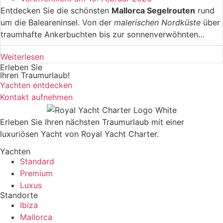
Entdecken Sie die schönsten
Mallorca Segelrouten
rund
um die Baleareninsel. Von der
malerischen Nordküste
über
traumhafte Ankerbuchten bis zur sonnenverwöhnten
Südküste – hier finden Sie detaillierte Informationen zu
Weiterlesen
Törnplanung
, idealen Segelrevieren, Häfen und
Erleben Sie
versteckten Buchten für unvergessliche Segelerlebnisse im
Ihren Traumurlaub!
Mittelmeer.
Yachten entdecken
Kontakt aufnehmen
Erleben Sie Ihren nächsten Traumurlaub mit einer
luxuriösen Yacht von Royal Yacht Charter.
Yachten
Standard
Premium
Luxus
Standorte
Ibiza
Mallorca