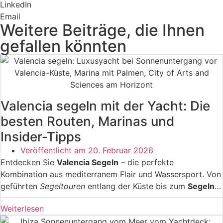
LinkedIn
Email
Weitere Beiträge, die Ihnen
gefallen könnten
Valencia segeln mit der Yacht: Die
besten Routen, Marinas und
Insider-Tipps
Veröffentlicht am
20. Februar 2026
Entdecken Sie
Valencia Segeln
– die perfekte
Kombination aus mediterranem Flair und Wassersport. Von
geführten
Segeltouren
entlang der Küste bis zum
Segeln
lernen
in professionellen Schulen. Erleben Sie
Weiterlesen
unvergessliche
Yachtcharter
, Sunset-Sailing und
Teamevents auf dem Mittelmeer. Ihr ultimativer Guide für