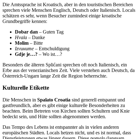
Die Amtssprache ist Kroatisch, aber in den touristischen Bereichen
sprechen viele Menschen Englisch, Deutsch oder Italienisch. Locals
schätzen es sehr, wenn Besucher zumindest einige kroatische
Grundbegriffe kennen:
Dobar dan
– Guten Tag
Hvala
– Danke
Molim
– Bitte
Izvините
– Entschuldigung
Gdje je…?
– Wo ist…?
Besonders die älteren Splićani sprechen oft noch Italienisch, ein
Erbe aus der venezianischen Zeit. Viele verstehen auch Deutsch, da
Österreich-Ungarn lange Zeit die Region beherrschte.
Kulturelle Etikette
Die Menschen in
Spalato Croatia
sind generell entspannt und
gastfreundlich, aber es gibt einige kulturelle Besonderheiten zu
beachten. Beim Betreten von Kirchen sollten Schultern und Knie
bedeckt sein, und Hüte sollten abgenommen werden.
Das Tempo des Lebens ist entspannter als in vielen anderen
europäischen Städten. Locals hetzen nicht, und es ist normal, dass
Dienstleistungen etwas länger dauern. Diese
pomalo
(langsam,