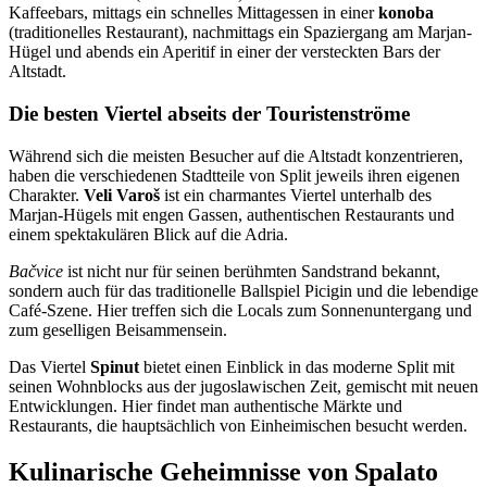
Kaffeebars, mittags ein schnelles Mittagessen in einer
konoba
(traditionelles Restaurant), nachmittags ein Spaziergang am Marjan-
Hügel und abends ein Aperitif in einer der versteckten Bars der
Altstadt.
Die besten Viertel abseits der Touristenströme
Während sich die meisten Besucher auf die Altstadt konzentrieren,
haben die verschiedenen Stadtteile von Split jeweils ihren eigenen
Charakter.
Veli Varoš
ist ein charmantes Viertel unterhalb des
Marjan-Hügels mit engen Gassen, authentischen Restaurants und
einem spektakulären Blick auf die Adria.
Bačvice
ist nicht nur für seinen berühmten Sandstrand bekannt,
sondern auch für das traditionelle Ballspiel Picigin und die lebendige
Café-Szene. Hier treffen sich die Locals zum Sonnenuntergang und
zum geselligen Beisammensein.
Das Viertel
Spinut
bietet einen Einblick in das moderne Split mit
seinen Wohnblocks aus der jugoslawischen Zeit, gemischt mit neuen
Entwicklungen. Hier findet man authentische Märkte und
Restaurants, die hauptsächlich von Einheimischen besucht werden.
Kulinarische Geheimnisse von Spalato