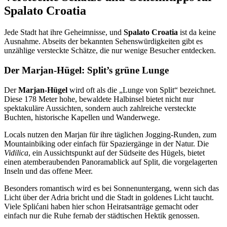
Spalato Croatia
Jede Stadt hat ihre Geheimnisse, und
Spalato Croatia
ist da keine
Ausnahme. Abseits der bekannten Sehenswürdigkeiten gibt es
unzählige versteckte Schätze, die nur wenige Besucher entdecken.
Der Marjan-Hügel: Split’s grüne Lunge
Der
Marjan-Hügel
wird oft als die „Lunge von Split“ bezeichnet.
Diese 178 Meter hohe, bewaldete Halbinsel bietet nicht nur
spektakuläre Aussichten, sondern auch zahlreiche versteckte
Buchten, historische Kapellen und Wanderwege.
Locals nutzen den Marjan für ihre täglichen Jogging-Runden, zum
Mountainbiking oder einfach für Spaziergänge in der Natur. Die
Vidilica
, ein Aussichtspunkt auf der Südseite des Hügels, bietet
einen atemberaubenden Panoramablick auf Split, die vorgelagerten
Inseln und das offene Meer.
Besonders romantisch wird es bei Sonnenuntergang, wenn sich das
Licht über der Adria bricht und die Stadt in goldenes Licht taucht.
Viele Splićani haben hier schon Heiratsanträge gemacht oder
einfach nur die Ruhe fernab der städtischen Hektik genossen.