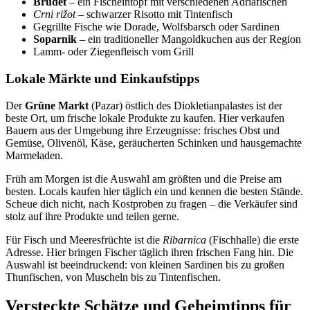
Brudet
– ein Fischeintopf mit verschiedenen Adriafischen
Crni rižot
– schwarzer Risotto mit Tintenfisch
Gegrillte Fische wie Dorade, Wolfsbarsch oder Sardinen
Soparnik
– ein traditioneller Mangoldkuchen aus der Region
Lamm- oder Ziegenfleisch vom Grill
Lokale Märkte und Einkaufstipps
Der
Grüne Markt
(Pazar) östlich des Diokletianpalastes ist der
beste Ort, um frische lokale Produkte zu kaufen. Hier verkaufen
Bauern aus der Umgebung ihre Erzeugnisse: frisches Obst und
Gemüse, Olivenöl, Käse, geräucherten Schinken und hausgemachte
Marmeladen.
Früh am Morgen ist die Auswahl am größten und die Preise am
besten. Locals kaufen hier täglich ein und kennen die besten Stände.
Scheue dich nicht, nach Kostproben zu fragen – die Verkäufer sind
stolz auf ihre Produkte und teilen gerne.
Für Fisch und Meeresfrüchte ist die
Ribarnica
(Fischhalle) die erste
Adresse. Hier bringen Fischer täglich ihren frischen Fang hin. Die
Auswahl ist beeindruckend: von kleinen Sardinen bis zu großen
Thunfischen, von Muscheln bis zu Tintenfischen.
Versteckte Schätze und Geheimtipps für