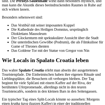
sind. Die
Peristyl-Säulenhalle
wirkt dann besonders mystisch, und
man kann die Akustik dieses beeindruckenden Raumes in Ruhe auf
sich wirken lassen.
Besonders sehenswert sind:
Das
Vestibül
mit seiner imposanten Kuppel
Die Kathedrale des Heiligen Domnius, ursprünglich
Diokletians Mausoleum
Der Glockenturm mit spektakulärer Aussicht über die Stadt
Die unterirdischen Gewölbe (Podrumi), die als Filmkulisse für
Game of Thrones dienten
Das Goldene Tor mit der Statue von Gregor von Nin
Wie Locals in Spalato Croatia leben
Das wahre
Spalato Croatia
erlebt man abseits der ausgetretenen
Touristenpfade. Die Einheimischen haben ihre eigenen Rituale und
Lieblingsplätze, die Besuchern oft verborgen bleiben. Der Tag
beginnt für viele Splićani mit einem Kaffee auf der Riva, der
berühmten Uferpromenade, allerdings nicht in den teuren
Touristencafés, sondern in den kleinen Bars in den Seitengassen.
Ein typischer Tag eines Split-Locals könnte so aussehen: Morgens
einen
kratka kava
(kurzen Kaffee) in einer der traditionellen