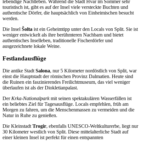
lebendige Nachtleben. Während die Stadt Hvar im Sommer sehr
touristisch ist, gibt es auf der Insel viele versteckte Buchten und
authentische Dörfer, die hauptsächlich von Einheimischen besucht
werden.
Die Insel
Šolta
ist ein Geheimtipp unter den Locals von Split. Sie ist
weniger entwickelt als ihre berühmteren Nachbarn und bietet
authentisches Inselleben, traditionelle Fischerdörfer und
ausgezeichnete lokale Weine.
Festlandausflüge
Die antike Stadt
Salona
, nur 5 Kilometer nordöstlich von Split, war
einst die Hauptstadt der römischen Provinz Dalmatien. Heute sind
die Ruinen ein faszinierendes Freilichtmuseum, das viel weniger
überlaufen ist als der Diokletianpalast.
Der
Krka-Nationalpark
mit seinen spektakulären Wasserfällen ist
ein beliebtes Ziel für Tagesausflüge. Locals empfehlen, früh am
Morgen zu fahren, um die Menschenmassen zu vermeiden und die
Natur in Ruhe zu genießen.
Die Kleinstadt
Trogir
, ebenfalls UNESCO-Weltkulturerbe, liegt nur
30 Kilometer westlich von Split. Diese mittelalterliche Stadt auf
einer kleinen Insel ist perfekt für einen entspannten