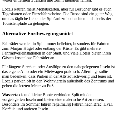
weiter entfernten Stränden und zum Flughafen fahren.
Locals kaufen meist Monatskarten, aber für Besucher gibt es auch
Tageskarten oder Einzelfahrscheine. Die Busse sind ein guter Weg,
um das tägliche Leben der Splićani zu beobachten und abseits der
Touristenpfade zu gelangen.
Alternative Fortbewegungsmittel
Fahrräder werden in Split immer beliebter, besonders für Fahrten
zum Marjan-Hügel oder entlang der Küste. Es gibt mehrere
Fahrradverleihstationen in der Stadt, und viele Hotels bieten ihren
Gästen kostenlose Fahrräder an.
Für längere Strecken oder Ausflüge zu den nahegelegenen Inseln ist
das eigene Auto oder ein Mietwagen praktisch. Allerdings sollte
man bedenken, dass Parken in der Altstadt schwierig und teuer ist.
Locals parken oft in den Wohnvierteln außerhalb des Zentrums und
gehen die letzten Meter zu Fuß.
Wassertaxis
und kleine Boote verbinden Split mit den
vorgelagerten Inseln und bieten eine malerische Art zu reisen.
Besonders im Sommer fahren regelmäßig Fähren nach Brač, Hvar,
Korčula und anderen Inseln.