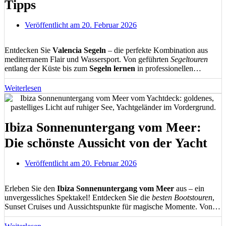
Tipps
Veröffentlicht am
20. Februar 2026
Entdecken Sie
Valencia Segeln
– die perfekte Kombination aus
mediterranem Flair und Wassersport. Von geführten
Segeltouren
entlang der Küste bis zum
Segeln lernen
in professionellen
Schulen. Erleben Sie unvergessliche
Yachtcharter
, Sunset-Sailing
und Teamevents auf dem Mittelmeer. Ihr ultimativer Guide für
Weiterlesen
Segelabenteuer in Valencia
mit allen wichtigen Informationen,
Tipps und Angeboten.
Ibiza Sonnenuntergang vom Meer:
Die schönste Aussicht von der Yacht
Veröffentlicht am
20. Februar 2026
Erleben Sie den
Ibiza Sonnenuntergang vom Meer
aus – ein
unvergessliches Spektakel! Entdecken Sie die
besten Bootstouren
,
Sunset Cruises und Aussichtspunkte für magische Momente. Von
Café del Mar bis zu versteckten Buchten: Erfahren Sie alles über
perfekte Locations
, optimale Zeiten und
fotografische Tipps
für