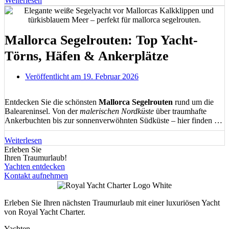
Weiterlesen
den spektakulärsten Sonnenuntergang der Balearen.
Mallorca Segelrouten: Top Yacht-
Törns, Häfen & Ankerplätze
Veröffentlicht am
19. Februar 2026
Entdecken Sie die schönsten
Mallorca Segelrouten
rund um die
Baleareninsel. Von der
malerischen Nordküste
über traumhafte
Ankerbuchten bis zur sonnenverwöhnten Südküste – hier finden Sie
detaillierte Informationen zu
Törnplanung
, idealen Segelrevieren,
Häfen und versteckten Buchten für unvergessliche Segelerlebnisse
Weiterlesen
im Mittelmeer.
Erleben Sie
Ihren Traumurlaub!
Yachten entdecken
Kontakt aufnehmen
Erleben Sie Ihren nächsten Traumurlaub mit einer luxuriösen Yacht
von Royal Yacht Charter.
Yachten