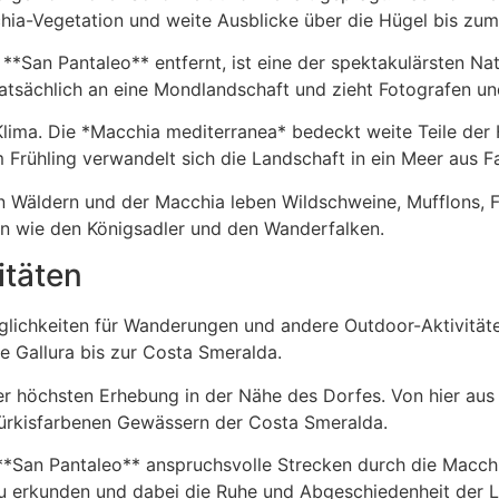
chia-Vegetation und weite Ausblicke über die Hügel bis zum
 **San Pantaleo** entfernt, ist eine der spektakulärsten Na
atsächlich an eine Mondlandschaft und zieht Fotografen und
 Klima. Die *Macchia mediterranea* bedeckt weite Teile der
 Frühling verwandelt sich die Landschaft in ein Meer aus 
den Wäldern und der Macchia leben Wildschweine, Mufflons, 
en wie den Königsadler und den Wanderfalken.
täten
lichkeiten für Wanderungen und andere Outdoor-Aktivität
e Gallura bis zur Costa Smeralda.
er höchsten Erhebung in der Nähe des Dorfes. Von hier au
türkisfarbenen Gewässern der Costa Smeralda.
**San Pantaleo** anspruchsvolle Strecken durch die Macchi
 zu erkunden und dabei die Ruhe und Abgeschiedenheit der 