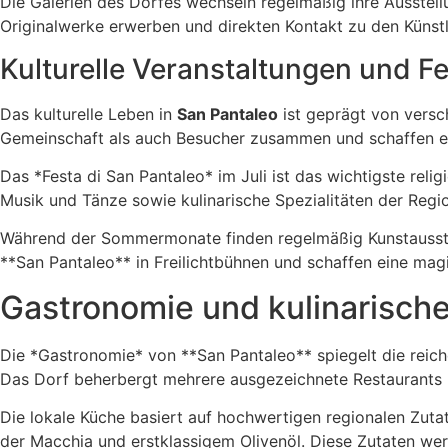
Die Galerien des Dorfes wechseln regelmäßig ihre Ausstell
Originalwerke erwerben und direkten Kontakt zu den Künst
Kulturelle Veranstaltungen und Fe
Das kulturelle Leben in
San Pantaleo
ist geprägt von versch
Gemeinschaft als auch Besucher zusammen und schaffen e
Das *Festa di San Pantaleo* im Juli ist das wichtigste relig
Musik und Tänze sowie kulinarische Spezialitäten der Regio
Während der Sommermonate finden regelmäßig Kunstausstell
**San Pantaleo** in Freilichtbühnen und schaffen eine mag
Gastronomie und kulinarische
Die *Gastronomie* von **San Pantaleo** spiegelt die reiche
Das Dorf beherbergt mehrere ausgezeichnete Restaurants und
Die lokale Küche basiert auf hochwertigen regionalen Zuta
der Macchia und erstklassigem Olivenöl. Diese Zutaten wer