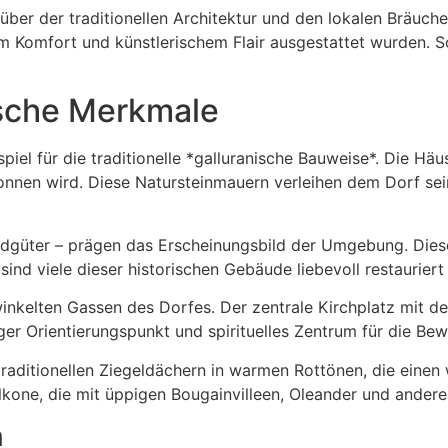
er der traditionellen Architektur und den lokalen Bräuchen
Komfort und künstlerischem Flair ausgestattet wurden. So 
ische Merkmale
spiel für die traditionelle *galluranische Bauweise*. Die Hä
onnen wird. Diese Natursteinmauern verleihen dem Dorf se
Landgüter – prägen das Erscheinungsbild der Umgebung. Die
ind viele dieser historischen Gebäude liebevoll restauriert
nkelten Gassen des Dorfes. Der zentrale Kirchplatz mit de
tiger Orientierungspunkt und spirituelles Zentrum für die Be
traditionellen Ziegeldächern in warmen Rottönen, die eine
alkone, die mit üppigen Bougainvilleen, Oleander und ande
n