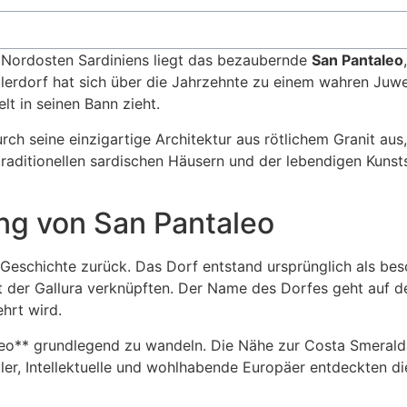
m Nordosten Sardiniens liegt das bezaubernde
San Pantaleo
lerdorf hat sich über die Jahrzehnte zu einem wahren Juwel
lt in seinen Bann zieht.
h seine einzigartige Architektur aus rötlichem Granit aus,
, traditionellen sardischen Häusern und der lebendigen Kun
ng von San Pantaleo
e Geschichte zurück. Das Dorf entstand ursprünglich als be
er Gallura verknüpften. Der Name des Dorfes geht auf den 
hrt wird.
o** grundlegend zu wandeln. Die Nähe zur Costa Smeralda, d
ler, Intellektuelle und wohlhabende Europäer entdeckten di