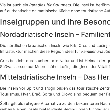
Vis ist auch ein
Paradies für Gourmets
. Die Insel ist berü
auf authentische dalmatinische Küche ohne touristische Au
Inselgruppen und ihre Beson
Nordadriatische Inseln – Familien
Die nördlichen kroatischen Inseln wie Krk, Cres und Lošin
Infrastruktur machen diese Region ideal für
Familienurlaube
Cres besticht durch unberührte Natur und ist Heimat der g
Süßwassersee auf Meereshöhe. Lošinj, die „Insel der Vitalit
Mitteladriatische Inseln – Das He
Die Inseln vor Split und Trogir bilden das touristische Zen
Tourismus. Hvar, Brač, Šolta und Čiovo sind bequem per Fäh
Šolta gilt als ruhigere Alternative zu den bekannteren Nac
sieben kleinen Inseln bietet ideale Bedingungen für Segler 