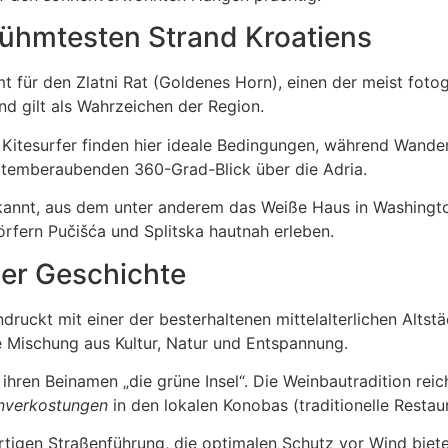
rühmtesten Strand Kroatiens
für den Zlatni Rat (Goldenes Horn), einen der meist fotogr
d gilt als Wahrzeichen der Region.
 Kitesurfer finden hier ideale Bedingungen, während Wande
 atemberaubenden 360-Grad-Blick über die Adria.
kannt, aus dem unter anderem das Weiße Haus in Washington
örfern Pučišća und Splitska hautnah erleben.
cher Geschichte
druckt mit einer der besterhaltenen mittelalterlichen Altst
e Mischung aus Kultur, Natur und Entspannung.
 ihren Beinamen „die grüne Insel“. Die Weinbautradition re
nverkostungen
in den lokalen Konobas (traditionelle Restaur
artigen Straßenführung, die optimalen Schutz vor Wind biet