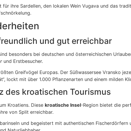
hmt für ihre Sardellen, den lokalen Wein Vugava und das trad
fschnörkelung.
derheiten
freundlich und gut erreichbar
j sind besonders bei deutschen und österreichischen Urlaub
r
und Erstbesucher.
rößten Greifvögel Europas. Der Süßwassersee Vransko jezer
ät“, lockt mit über 1.000 Pflanzenarten und einem milden Kl
rz des kroatischen Tourismus
trum Kroatiens. Diese
kroatische Insel
-Region bietet die pe
re von Split erreichbar.
hbarinseln und begeistert mit authentischen Fischerdörfern
und Naturliebhaber.