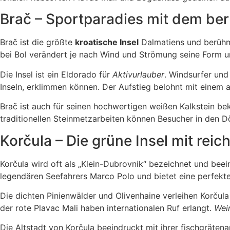
Brač – Sportparadies mit dem be
Brač ist die größte
kroatische Insel
Dalmatiens und berühmt 
bei Bol verändert je nach Wind und Strömung seine Form un
Die Insel ist ein Eldorado für
Aktivurlauber
. Windsurfer und
Inseln, erklimmen können. Der Aufstieg belohnt mit einem
Brač ist auch für seinen hochwertigen weißen Kalkstein be
traditionellen Steinmetzarbeiten können Besucher in den D
Korčula – Die grüne Insel mit rei
Korčula wird oft als „Klein-Dubrovnik“ bezeichnet und beein
legendären Seefahrers Marco Polo und bietet eine perfekt
Die dichten Pinienwälder und Olivenhaine verleihen Korčula
der rote Plavac Mali haben internationalen Ruf erlangt.
Wei
Die Altstadt von Korčula beeindruckt mit ihrer fischgräten