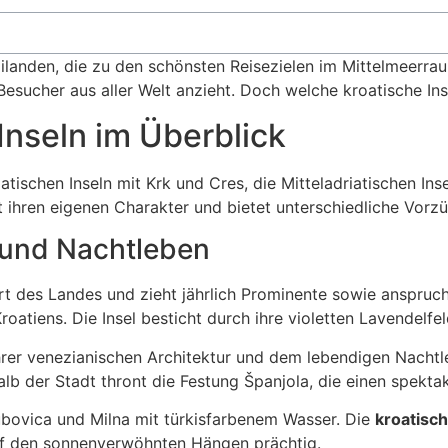
 Eilanden, die zu den schönsten Reisezielen im Mittelmeerr
e Besucher aus aller Welt anzieht. Doch welche kroatische Ins
Inseln im Überblick
atischen Inseln mit Krk und Cres, die Mitteladriatischen In
at ihren eigenen Charakter und bietet unterschiedliche Vorz
 und Nachtleben
t des Landes und zieht jährlich Prominente sowie anspruch
oatiens. Die Insel besticht durch ihre violetten Lavendelfel
hrer venezianischen Architektur und dem lebendigen Nacht
lb der Stadt thront die Festung Španjola, die einen spektak
ubovica und Milna mit türkisfarbenem Wasser. Die
kroatisch
uf den sonnenverwöhnten Hängen prächtig.