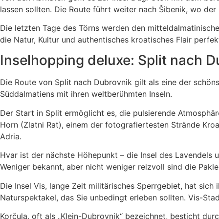
lassen sollten. Die Route führt weiter nach Šibenik, wo 
Die letzten Tage des Törns werden den mitteldalmatinischen
die Natur, Kultur und authentisches kroatisches Flair perfek
Inselhopping deluxe: Split nach 
Die Route von Split nach Dubrovnik gilt als eine der schö
Süddalmatiens mit ihren weltberühmten Inseln.
Der Start in Split ermöglicht es, die pulsierende Atmosphä
Horn (Zlatni Rat), einem der fotografiertesten Strände Kr
Adria.
Hvar ist der nächste Höhepunkt – die Insel des Lavendels 
Weniger bekannt, aber nicht weniger reizvoll sind die Pakl
Die Insel Vis, lange Zeit militärisches Sperrgebiet, hat si
Naturspektakel, das Sie unbedingt erleben sollten. Vis-St
Korčula, oft als „Klein-Dubrovnik“ bezeichnet, besticht durc