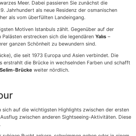
arzes Meer. Dabei passieren Sie zunächst die
 19. Jahrhundert als neue Residenz der osmanischen
cher als vom überfüllten Landeingang.
igsten Motiven Istanbuls zählt. Gegenüber auf der
 Palästen erstrecken sich die legendären
Yalıs
–
 ihrer ganzen Schönheit zu bewundern sind.
Brücke), die seit 1973 Europa und Asien verbindet. Die
s erstrahlt die Brücke in wechselnden Farben und schafft
-Selim-Brücke
weiter nördlich.
our
 sich auf die wichtigsten Highlights zwischen der ersten
 Ausflug zwischen anderen Sightseeing-Aktivitäten. Diese
.
r ruhigen Bucht ankern, schwimmen gehen oder in einem