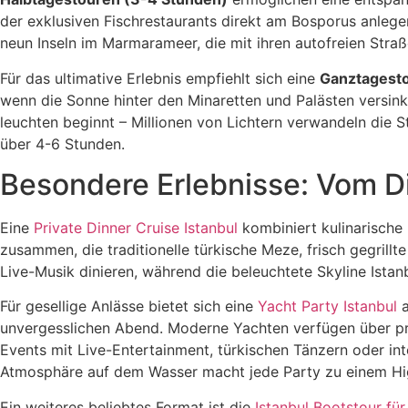
der exklusiven Fischrestaurants direkt am Bosporus anlege
neun Inseln im Marmarameer, die mit ihren autofreien Straß
Für das ultimative Erlebnis empfiehlt sich eine
Ganztagesto
wenn die Sonne hinter den Minaretten und Palästen versink
leuchten beginnt – Millionen von Lichtern verwandeln die 
über 4-6 Stunden.
Besondere Erlebnisse: Vom Di
Eine
Private Dinner Cruise Istanbul
kombiniert kulinarische 
zusammen, die traditionelle türkische Meze, frisch gegrillt
Live-Musik dinieren, während die beleuchtete Skyline Istan
Für gesellige Anlässe bietet sich eine
Yacht Party Istanbul
a
unvergesslichen Abend. Moderne Yachten verfügen über pro
Events mit Live-Entertainment, türkischen Tänzern oder in
Atmosphäre auf dem Wasser macht jede Party zu einem Hig
Ein weiteres beliebtes Format ist die
Istanbul Bootstour für