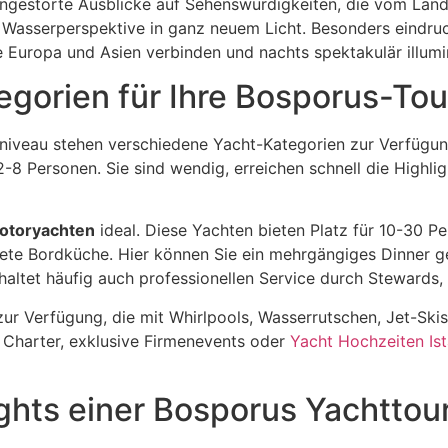
ngestörte Ausblicke auf Sehenswürdigkeiten, die vom Land a
 Wasserperspektive in ganz neuem Licht. Besonders eindruc
e Europa und Asien verbinden und nachts spektakulär illumin
gorien für Ihre Bosporus-Tou
iveau stehen verschiedene Yacht-Kategorien zur Verfügu
-8 Personen. Sie sind wendig, erreichen schnell die Highli
otoryachten
ideal. Diese Yachten bieten Platz für 10-30 
tete Bordküche. Hier können Sie ein mehrgängiges Dinner g
haltet häufig auch professionellen Service durch Stewards
ur Verfügung, die mit Whirlpools, Wasserrutschen, Jet-Skis
 Charter, exklusive Firmenevents oder
Yacht Hochzeiten Is
ghts einer Bosporus Yachttou