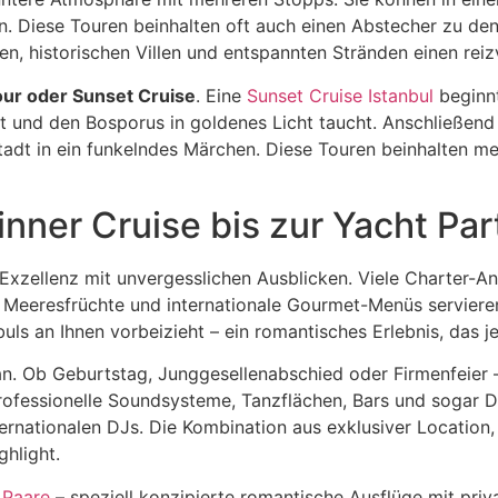
n. Diese Touren beinhalten oft auch einen Abstecher zu de
en, historischen Villen und entspannten Stränden einen reiz
ur oder Sunset Cruise
. Eine
Sunset Cruise Istanbul
beginnt
t und den Bosporus in goldenes Licht taucht. Anschließend 
Stadt in ein funkelndes Märchen. Diese Touren beinhalten m
nner Cruise bis zur Yacht Par
Exzellenz mit unvergesslichen Ausblicken. Viele Charter-A
e Meeresfrüchte und internationale Gourmet-Menüs servieren. 
buls an Ihnen vorbeizieht – ein romantisches Erlebnis, das
n. Ob Geburtstag, Junggesellenabschied oder Firmenfeier –
fessionelle Soundsysteme, Tanzflächen, Bars und sogar DJ
ternationalen DJs. Die Kombination aus exklusiver Location
hlight.
 Paare
– speziell konzipierte romantische Ausflüge mit pri