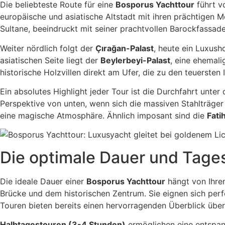
Die beliebteste Route für eine
Bosporus Yachttour
führt v
europäische und asiatische Altstadt mit ihren prächtigen 
Sultane, beeindruckt mit seiner prachtvollen Barockfassad
Weiter nördlich folgt der
Çırağan-Palast
, heute ein Luxush
asiatischen Seite liegt der
Beylerbeyi-Palast
, eine ehemal
historische Holzvillen direkt am Ufer, die zu den teuerst
Ein absolutes Highlight jeder Tour ist die Durchfahrt unter
Perspektive von unten, wenn sich die massiven Stahlträger
eine magische Atmosphäre. Ähnlich imposant sind die
Fati
Die optimale Dauer und Tages
Die ideale Dauer einer
Bosporus Yachttour
hängt von Ihren
Brücke und dem historischen Zentrum. Sie eignen sich perf
Touren bieten bereits einen hervorragenden Überblick über
Halbtagestouren (3-4 Stunden)
ermöglichen eine entspan