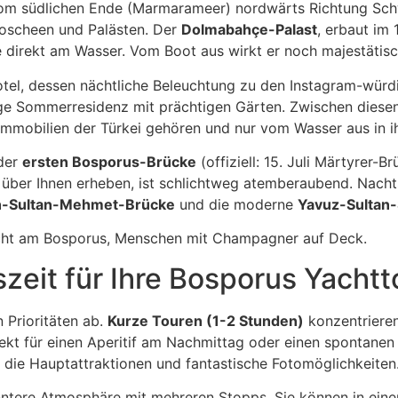
om südlichen Ende (Marmarameer) nordwärts Richtung Schw
Moscheen und Palästen. Der
Dolmabahçe-Palast
, erbaut im
e direkt am Wasser. Vom Boot aus wirkt er noch majestätis
otel, dessen nächtliche Beleuchtung zu den Instagram-würd
ige Sommerresidenz mit prächtigen Gärten. Zwischen diesen
en Immobilien der Türkei gehören und nur vom Wasser aus in
 der
ersten Bosporus-Brücke
(offiziell: 15. Juli Märtyrer-
 über Ihnen erheben, ist schlichtweg atemberaubend. Nacht
h-Sultan-Mehmet-Brücke
und die moderne
Yavuz-Sultan
zeit für Ihre Bosporus Yachtt
 Prioritäten ab.
Kurze Touren (1-2 Stunden)
konzentrieren
ekt für einen Aperitif am Nachmittag oder einen spontanen
 die Hauptattraktionen und fantastische Fotomöglichkeiten
ntere Atmosphäre mit mehreren Stopps. Sie können in eine