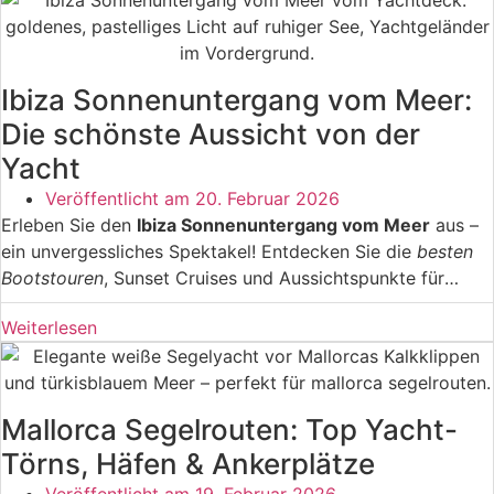
Teamevents auf dem Mittelmeer. Ihr ultimativer Guide für
Segelabenteuer in Valencia
mit allen wichtigen
Informationen, Tipps und Angeboten.
Ibiza Sonnenuntergang vom Meer:
Die schönste Aussicht von der
Yacht
Veröffentlicht am
20. Februar 2026
Erleben Sie den
Ibiza Sonnenuntergang vom Meer
aus –
ein unvergessliches Spektakel! Entdecken Sie die
besten
Bootstouren
, Sunset Cruises und Aussichtspunkte für
magische Momente. Von Café del Mar bis zu versteckten
Weiterlesen
Buchten: Erfahren Sie alles über
perfekte Locations
,
optimale Zeiten und
fotografische Tipps
für den
spektakulärsten Sonnenuntergang der Balearen.
Mallorca Segelrouten: Top Yacht-
Törns, Häfen & Ankerplätze