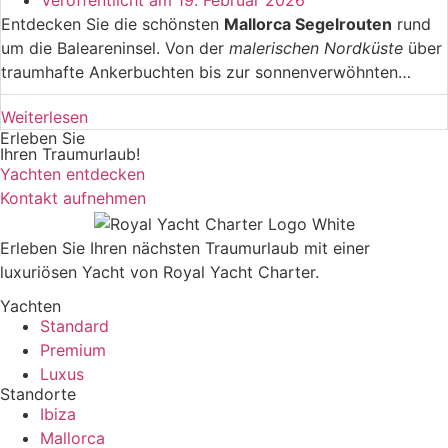
Veröffentlicht am
19. Februar 2026
Entdecken Sie die schönsten
Mallorca Segelrouten
rund
um die Baleareninsel. Von der
malerischen Nordküste
über
traumhafte Ankerbuchten bis zur sonnenverwöhnten
Südküste – hier finden Sie detaillierte Informationen zu
Weiterlesen
Törnplanung
, idealen Segelrevieren, Häfen und
Erleben Sie
versteckten Buchten für unvergessliche Segelerlebnisse im
Ihren Traumurlaub!
Mittelmeer.
Yachten entdecken
Kontakt aufnehmen
Erleben Sie Ihren nächsten Traumurlaub mit einer
luxuriösen Yacht von Royal Yacht Charter.
Yachten
Standard
Premium
Luxus
Standorte
Ibiza
Mallorca