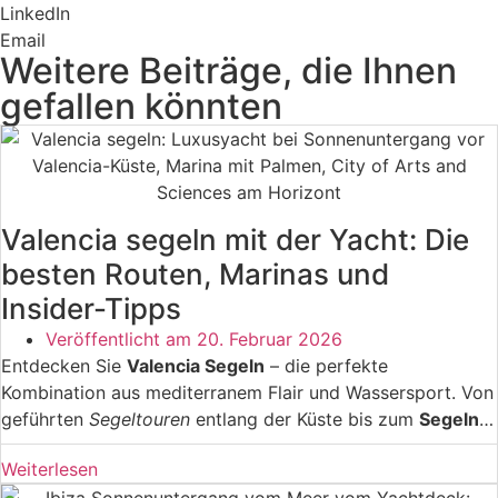
LinkedIn
Email
Weitere Beiträge, die Ihnen
gefallen könnten
Valencia segeln mit der Yacht: Die
besten Routen, Marinas und
Insider-Tipps
Veröffentlicht am
20. Februar 2026
Entdecken Sie
Valencia Segeln
– die perfekte
Kombination aus mediterranem Flair und Wassersport. Von
geführten
Segeltouren
entlang der Küste bis zum
Segeln
lernen
in professionellen Schulen. Erleben Sie
Weiterlesen
unvergessliche
Yachtcharter
, Sunset-Sailing und