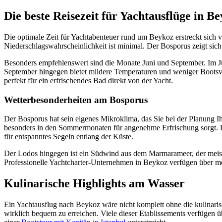
Die beste Reisezeit für Yachtausflüge in B
Die optimale Zeit für Yachtabenteuer rund um Beykoz erstreckt sich
Niederschlagswahrscheinlichkeit ist minimal. Der Bosporus zeigt sich 
Besonders empfehlenswert sind die Monate Juni und September. Im Ju
September hingegen bietet mildere Temperaturen und weniger Bootsver
perfekt für ein erfrischendes Bad direkt von der Yacht.
Wetterbesonderheiten am Bosporus
Der Bosporus hat sein eigenes Mikroklima, das Sie bei der Planung I
besonders in den Sommermonaten für angenehme Erfrischung sorgt. Die
für entspanntes Segeln entlang der Küste.
Der Lodos hingegen ist ein Südwind aus dem Marmarameer, der meist i
Professionelle Yachtcharter-Unternehmen in Beykoz verfügen über mo
Kulinarische Highlights am Wasser
Ein Yachtausflug nach Beykoz wäre nicht komplett ohne die kulinaris
wirklich bequem zu erreichen. Viele dieser Etablissements verfügen ü