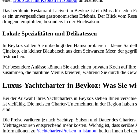
einer
Bootstour mit Kapitän in Istanbul
unterstreicht.
Das berühmte Restaurant Lacivert in Beykoz ist ein Muss für jeden Fe
es ein unvergessliches gastronomisches Erlebnis. Der Blick vom Resta
dringend empfohlen, besonders in der Hochsaison.
Lokale Spezialitäten und Delikatessen
In Beykoz sollten Sie unbedingt den Hamsi probieren – kleine Sardell
Çinekop, ein kleiner Blaubarsch aus dem Schwarzen Meer, der gegrillt
festmachen.
Für besondere Anlässe können Sie auch einen privaten Koch auf Ihre 
zusammen, die maritime Menüs kreieren, während Sie durch die Gewäss
Luxus-Yachtcharter in Beykoz: Was Sie wi
Bei der Auswahl Ihres Yachtcharters in Beykoz stehen Ihnen versch
ist vielfältig. Die meisten Charter-Unternehmen in der Region haben s
sind.
Die Preise variieren je nach Yachttyp, Saison und Dauer des Charters
Mehrtagestouren entsprechend mehr kosten. Wichtig ist, dass seriöse 
Informationen zu
Yachtcharter-Preisen in Istanbul
helfen Ihnen bei de