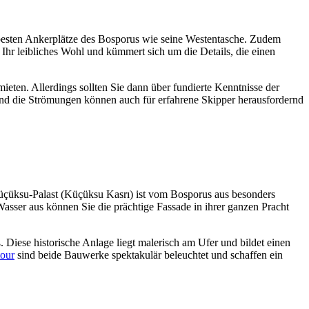
d besten Ankerplätze des Bosporus wie seine Westentasche. Zudem
Ihr leibliches Wohl und kümmert sich um die Details, die einen
ten. Allerdings sollten Sie dann über fundierte Kenntnisse der
 und die Strömungen können auch für erfahrene Skipper herausfordernd
Küçüksu-Palast (Küçüksu Kasrı) ist vom Bosporus aus besonders
sser aus können Sie die prächtige Fassade in ihrer ganzen Pracht
ß. Diese historische Anlage liegt malerisch am Ufer und bildet einen
tour
sind beide Bauwerke spektakulär beleuchtet und schaffen ein