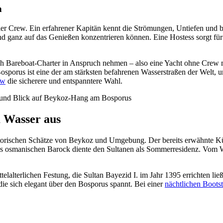
n
eller Crew. Ein erfahrener Kapitän kennt die Strömungen, Untiefen un
d ganz auf das Genießen konzentrieren können. Eine Hostess sorgt für 
 Bareboat-Charter in Anspruch nehmen – also eine Yacht ohne Crew mie
Bosporus ist eine der am stärksten befahrenen Wasserstraßen der Welt,
ew
die sicherere und entspanntere Wahl.
m Wasser aus
historischen Schätze von Beykoz und Umgebung. Der bereits erwähnte 
des osmanischen Barock diente den Sultanen als Sommerresidenz. Vom Wa
telalterlichen Festung, die Sultan Bayezid I. im Jahr 1395 errichten lie
ie sich elegant über den Bosporus spannt. Bei einer
nächtlichen Boots