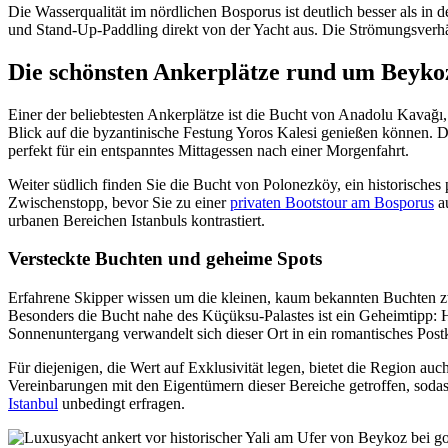
Die Wasserqualität im nördlichen Bosporus ist deutlich besser als i
und Stand-Up-Paddling direkt von der Yacht aus. Die Strömungsverhäl
Die schönsten Ankerplätze rund um Beyko
Einer der beliebtesten Ankerplätze ist die Bucht von Anadolu Kavağı
Blick auf die byzantinische Festung Yoros Kalesi genießen können. Di
perfekt für ein entspanntes Mittagessen nach einer Morgenfahrt.
Weiter südlich finden Sie die Bucht von Polonezköy, ein historisches
Zwischenstopp, bevor Sie zu einer
privaten Bootstour am Bosporus
au
urbanen Bereichen Istanbuls kontrastiert.
Versteckte Buchten und geheime Spots
Erfahrene Skipper wissen um die kleinen, kaum bekannten Buchten zw
Besonders die Bucht nahe des Küçüksu-Palastes ist ein Geheimtipp: H
Sonnenuntergang verwandelt sich dieser Ort in ein romantisches Post
Für diejenigen, die Wert auf Exklusivität legen, bietet die Region a
Vereinbarungen mit den Eigentümern dieser Bereiche getroffen, sodass
Istanbul
unbedingt erfragen.