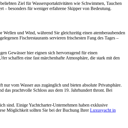
m beliebten Ziel für Wassersportaktivitäten wie Schwimmen, Tauchen
ert – besonders für weniger erfahrene Skipper von Bedeutung.
vor Wellen und Wind, während Sie gleichzeitig einen atemberaubenden
gelegenen Fischrestaurants servieren frischesten Fang des Tages –
higen Gewässer hier eignen sich hervorragend für einen
fer schaffen eine fast märchenhafte Atmosphäre, die stark mit den
t nur vom Wasser aus zugänglich und bieten absolute Privatsphäre.
d das prachtvolle Schloss aus dem 19. Jahrhundert thront. Bei
glich sind. Einige Yachtcharter-Unternehmen haben exklusive
ese Möglichkeit sollten Sie bei der Buchung Ihrer
Luxusyacht in