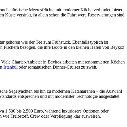
ionelle türkische Meeresfrüchte mit moderner Küche verbindet, bietet
 Küste versinkt, ist allein schon die Fahrt wert. Reservierungen sind
tur gehören wie der Tee zum Frühstück. Ebenfalls typisch ist
len Fischern bezogen, die ihre Boote in den kleinen Häfen von Beykoz
t. Viele Charter-Anbieter in Beykoz arbeiten mit renommierten Köchen
n Istanbul
oder romantischen Dinner-Cruises zu zweit.
sische Segelyachten bis hin zu modernen Katamaranen – die Auswahl
n Standards entsprechen und mit modernster Technologie ausgestattet
etwa 1.500 bis 2.500 Euro, während luxuriösere Optionen oder
en wie Treibstoff, Crew oder Verpflegung klar ausweisen.