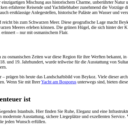
er einzigartigen Mischung aus historischem Charme, unberührter Natur 
ecken erfahrene Reisende und Yachtliebhaber zunehmend die Vorzüge dies
ch erstklassige Anlegestellen, historische Paläste am Wasser und verst
 und reicht bis zum Schwarzen Meer. Diese geografische Lage macht Bey
rzen Meeres erleben können. Die grünen Hügel, die sich hinter der Kü
 erinnert – nur mit osmanischem Flair.
zu osmanischen Zeiten war diese Region für ihre Werften bekannt, in d
18. und 19. Jahrhundert, wurde teilweise für die Ausstattung von Sul
ern.
er – prägen bis heute das Landschaftsbild von Beykoz. Viele dieser arc
zen. Wenn Sie mit Ihrer
Yacht am Bosporus
unterwegs sind, bieten diese
nteuer ist
egenden Istanbuls. Hier finden Sie Ruhe, Eleganz und eine Infrastruktur
modernste Ausstattung, sichere Liegeplätze und exzellenten Service. V
ie jeden Wunsch erfüllen.