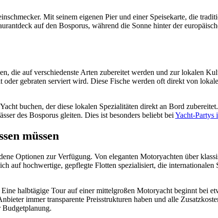
inschmecker. Mit seinem eigenen Pier und einer Speisekarte, die tradit
urantdeck auf den Bosporus, während die Sonne hinter der europäischen
en, die auf verschiedenste Arten zubereitet werden und zur lokalen Kul
 oder gebraten serviert wird. Diese Fische werden oft direkt von loka
Yacht buchen, der diese lokalen Spezialitäten direkt an Bord zubereite
er des Bosporus gleiten. Dies ist besonders beliebt bei
Yacht-Partys i
ssen müssen
iedene Optionen zur Verfügung. Von eleganten Motoryachten über klas
ich auf hochwertige, gepflegte Flotten spezialisiert, die internationale
. Eine halbtägige Tour auf einer mittelgroßen Motoryacht beginnt bei 
Anbieter immer transparente Preisstrukturen haben und alle Zusatzkost
r Budgetplanung.