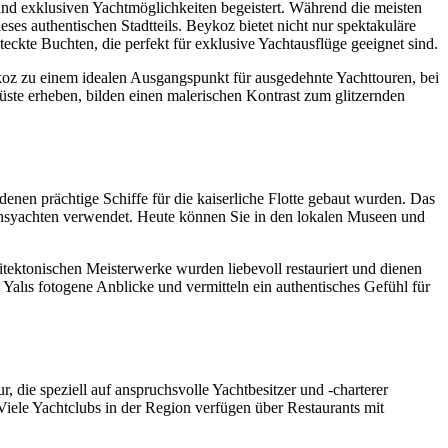
und exklusiven Yachtmöglichkeiten begeistert. Während die meisten
es authentischen Stadtteils. Beykoz bietet nicht nur spektakuläre
eckte Buchten, die perfekt für exklusive Yachtausflüge geeignet sind.
koz zu einem idealen Ausgangspunkt für ausgedehnte Yachttouren, bei
ste erheben, bilden einen malerischen Kontrast zum glitzernden
enen prächtige Schiffe für die kaiserliche Flotte gebaut wurden. Das
tansyachten verwendet. Heute können Sie in den lokalen Museen und
hitektonischen Meisterwerke wurden liebevoll restauriert und dienen
 Yalıs fotogene Anblicke und vermitteln ein authentisches Gefühl für
, die speziell auf anspruchsvolle Yachtbesitzer und -charterer
iele Yachtclubs in der Region verfügen über Restaurants mit