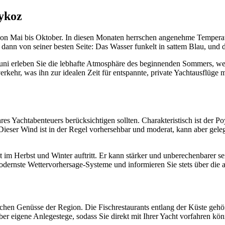
eykoz
 von Mai bis Oktober. In diesen Monaten herrschen angenehme Tempera
dann von seiner besten Seite: Das Wasser funkelt in sattem Blau, und di
ni erleben Sie die lebhafte Atmosphäre des beginnenden Sommers, wenn
kehr, was ihn zur idealen Zeit für entspannte, private Yachtausflüge
hres Yachtabenteuers berücksichtigen sollten. Charakteristisch ist de
ser Wind ist in der Regel vorhersehbar und moderat, kann aber gelege
m Herbst und Winter auftritt. Er kann stärker und unberechenbarer sei
dernste Wettervorhersage-Systeme und informieren Sie stets über die 
chen Genüsse der Region. Die Fischrestaurants entlang der Küste gehö
ber eigene Anlegestege, sodass Sie direkt mit Ihrer Yacht vorfahren kö