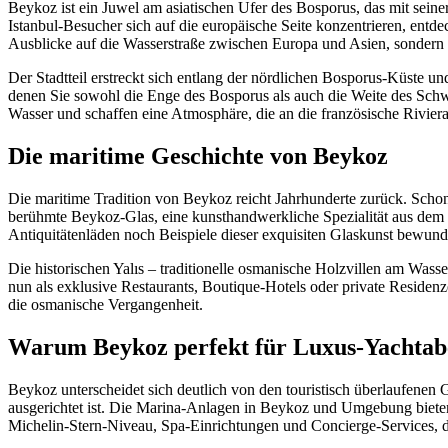
Beykoz ist ein Juwel am asiatischen Ufer des Bosporus, das mit sein
Istanbul-Besucher sich auf die europäische Seite konzentrieren, entd
Ausblicke auf die Wasserstraße zwischen Europa und Asien, sondern au
Der Stadtteil erstreckt sich entlang der nördlichen Bosporus-Küste
denen Sie sowohl die Enge des Bosporus als auch die Weite des Schwa
Wasser und schaffen eine Atmosphäre, die an die französische Riviera
Die maritime Geschichte von Beykoz
Die maritime Tradition von Beykoz reicht Jahrhunderte zurück. Schon 
berühmte Beykoz-Glas, eine kunsthandwerkliche Spezialität aus dem 
Antiquitätenläden noch Beispiele dieser exquisiten Glaskunst bewund
Die historischen Yalıs – traditionelle osmanische Holzvillen am Wass
nun als exklusive Restaurants, Boutique-Hotels oder private Residen
die osmanische Vergangenheit.
Warum Beykoz perfekt für Luxus-Yachtabe
Beykoz unterscheidet sich deutlich von den touristisch überlaufenen G
ausgerichtet ist. Die Marina-Anlagen in Beykoz und Umgebung bieten 
Michelin-Stern-Niveau, Spa-Einrichtungen und Concierge-Services, d