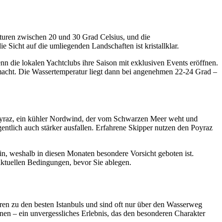
turen zwischen 20 und 30 Grad Celsius, und die
e Sicht auf die umliegenden Landschaften ist kristallklar.
 die lokalen Yachtclubs ihre Saison mit exklusiven Events eröffnen.
 macht. Die Wassertemperatur liegt dann bei angenehmen 22-24 Grad –
r Poyraz, ein kühler Nordwind, der vom Schwarzen Meer weht und
ntlich auch stärker ausfallen. Erfahrene Skipper nutzen den Poyraz
n, weshalb in diesen Monaten besondere Vorsicht geboten ist.
aktuellen Bedingungen, bevor Sie ablegen.
ren zu den besten Istanbuls und sind oft nur über den Wasserweg
nnen – ein unvergessliches Erlebnis, das den besonderen Charakter