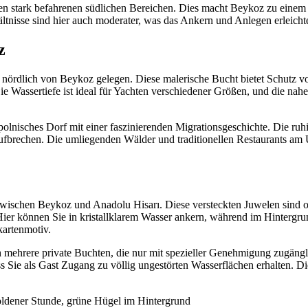
n den stark befahrenen südlichen Bereichen. Dies macht Beykoz zu eine
tnisse sind hier auch moderater, was das Ankern und Anlegen erleicht
z
, nördlich von Beykoz gelegen. Diese malerische Bucht bietet Schutz 
e Wassertiefe ist ideal für Yachten verschiedener Größen, und die nahe
 polnisches Dorf mit einer faszinierenden Migrationsgeschichte. Die ru
fbrechen. Die umliegenden Wälder und traditionellen Restaurants am U
ischen Beykoz und Anadolu Hisarı. Diese versteckten Juwelen sind of
ier können Sie in kristallklarem Wasser ankern, während im Hintergrun
kartenmotiv.
uch mehrere private Buchten, die nur mit spezieller Genehmigung zugän
 Sie als Gast Zugang zu völlig ungestörten Wasserflächen erhalten. Di